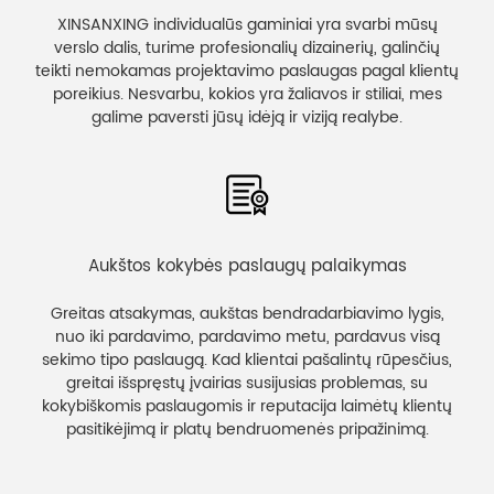
XINSANXING individualūs gaminiai yra svarbi mūsų
verslo dalis, turime profesionalių dizainerių, galinčių
teikti nemokamas projektavimo paslaugas pagal klientų
poreikius. Nesvarbu, kokios yra žaliavos ir stiliai, mes
galime paversti jūsų idėją ir viziją realybe.
Aukštos kokybės paslaugų palaikymas
Greitas atsakymas, aukštas bendradarbiavimo lygis,
nuo iki pardavimo, pardavimo metu, pardavus visą
sekimo tipo paslaugą. Kad klientai pašalintų rūpesčius,
greitai išspręstų įvairias susijusias problemas, su
kokybiškomis paslaugomis ir reputacija laimėtų klientų
pasitikėjimą ir platų bendruomenės pripažinimą.