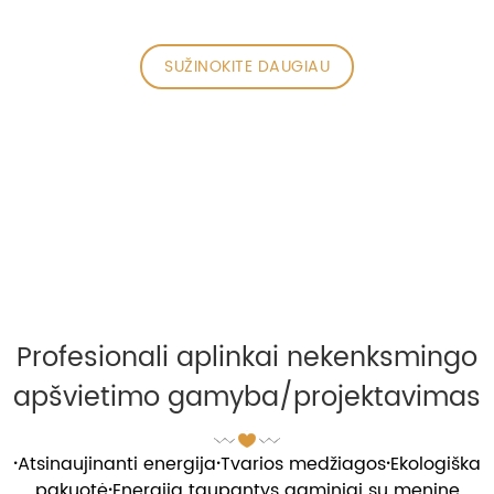
SUŽINOKITE DAUGIAU
Profesionali aplinkai nekenksmingo
apšvietimo gamyba/projektavimas
·
Atsinaujinanti energija
·
Tvarios medžiagos
·
Ekologiška
pakuotė
·
Energiją taupantys gaminiai su menine