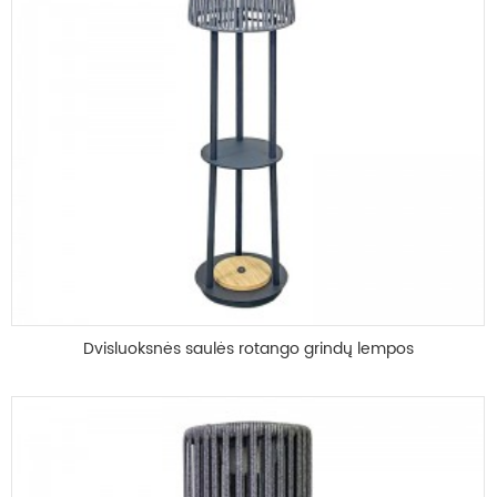
Dvisluoksnės saulės rotango grindų lempos
didmeninė prekyba