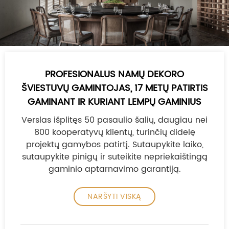
PROFESIONALUS NAMŲ DEKORO
ŠVIESTUVŲ GAMINTOJAS, 17 METŲ PATIRTIS
GAMINANT IR KURIANT LEMPŲ GAMINIUS
Verslas išplitęs 50 pasaulio šalių, daugiau nei
800 kooperatyvų klientų, turinčių didelę
projektų gamybos patirtį. Sutaupykite laiko,
sutaupykite pinigų ir suteikite nepriekaištingą
gaminio aptarnavimo garantiją.
NARŠYTI VISKĄ