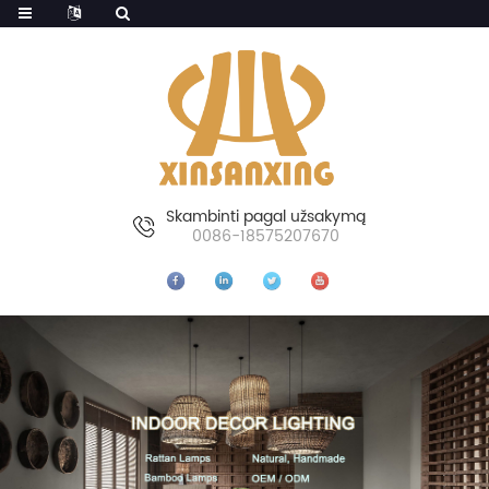
Skambinti pagal užsakymą
0086-18575207670