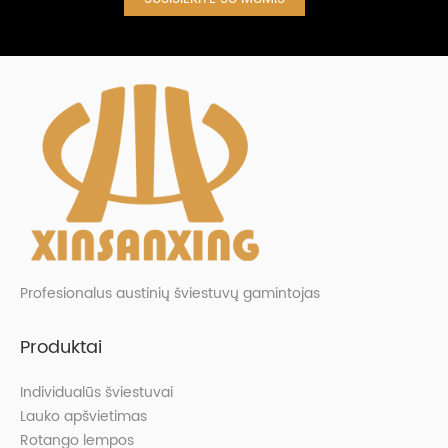
Profesionalus austinių šviestuvų gamintojas
Produktai
Individualūs šviestuvai
Lauko apšvietimas
Rotango lempos