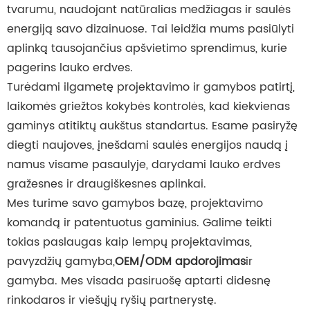
tvarumu, naudojant natūralias medžiagas ir saulės
energiją savo dizainuose. Tai leidžia mums pasiūlyti
aplinką tausojančius apšvietimo sprendimus, kurie
pagerins lauko erdves.
Turėdami ilgametę projektavimo ir gamybos patirtį,
laikomės griežtos kokybės kontrolės, kad kiekvienas
gaminys atitiktų aukštus standartus. Esame pasiryžę
diegti naujoves, įnešdami saulės energijos naudą į
namus visame pasaulyje, darydami lauko erdves
gražesnes ir draugiškesnes aplinkai.
Mes turime savo gamybos bazę, projektavimo
komandą ir patentuotus gaminius. Galime teikti
tokias paslaugas kaip lempų projektavimas,
pavyzdžių gamyba,
OEM/ODM apdorojimas
ir
gamyba. Mes visada pasiruošę aptarti didesnę
rinkodaros ir viešųjų ryšių partnerystę.