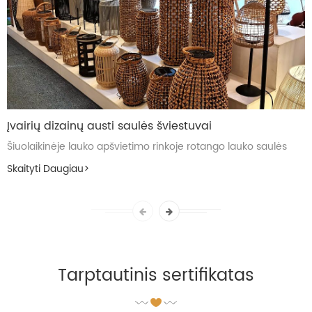
Įvairių dizainų austi saulės šviestuvai
Šiuolaikinėje lauko apšvietimo rinkoje rotango lauko saulės
šviestuvai tapo idealiu pasirinkimu apšviesti kiemus, sodus ir
Skaityti Daugiau
>
viešąsias vietas dėl savo unikalaus dizaino ...
Tarptautinis sertifikatas