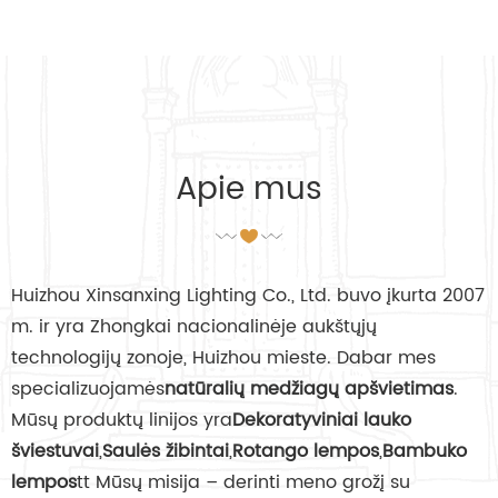
Apie mus
Huizhou Xinsanxing Lighting Co., Ltd. buvo įkurta 2007
m. ir yra Zhongkai nacionalinėje aukštųjų
technologijų zonoje, Huizhou mieste. Dabar mes
specializuojamės
natūralių medžiagų apšvietimas
.
Mūsų produktų linijos yra
Dekoratyviniai lauko
šviestuvai
,
Saulės žibintai
,
Rotango lempos
,
Bambuko
lempos
tt Mūsų misija – derinti meno grožį su