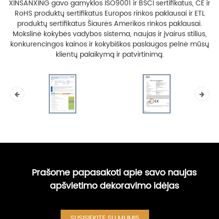
XINSANXING gavo gamyklos ISO9001 ir BSCI sertifikatus, CE ir
RoHS produktų sertifikatus Europos rinkos paklausai ir ETL
produktų sertifikatus Šiaurės Amerikos rinkos paklausai.
Mokslinė kokybės vadybos sistema, naujas ir įvairus stilius,
konkurencingos kainos ir kokybiškos paslaugos pelnė mūsų
klientų palaikymą ir patvirtinimą.
Prašome papasakoti apie savo naujas
apšvietimo dekoravimo idėjas
SUSISIEKITE SU MUMIS