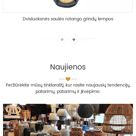
Dvisluoksnės saulės rotango grindų lempos
didmeninė prekyba
Naujienos
Peržiūrėkite mūsų tinklaraštį, kur rasite naujausių tendencijų,
patarimų, patarimų ir įkvėpimo.