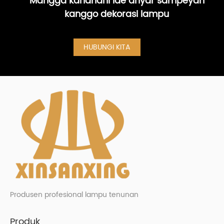
Mangga kandhani ide anyar sampeyan
kanggo dekorasi lampu
HUBUNGI KITA
Produsen profesional lampu tenunan
Produk