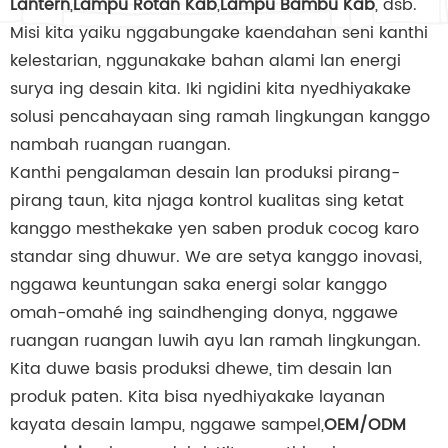
Lantern
,
Lampu Rotan Kab
,
Lampu Bambu Kab
, dsb.
Misi kita yaiku nggabungake kaendahan seni kanthi
kelestarian, nggunakake bahan alami lan energi
surya ing desain kita. Iki ngidini kita nyedhiyakake
solusi pencahayaan sing ramah lingkungan kanggo
nambah ruangan ruangan.
Kanthi pengalaman desain lan produksi pirang-
pirang taun, kita njaga kontrol kualitas sing ketat
kanggo mesthekake yen saben produk cocog karo
standar sing dhuwur. We are setya kanggo inovasi,
nggawa keuntungan saka energi solar kanggo
omah-omahé ing saindhenging donya, nggawe
ruangan ruangan luwih ayu lan ramah lingkungan.
Kita duwe basis produksi dhewe, tim desain lan
produk paten. Kita bisa nyedhiyakake layanan
kayata desain lampu, nggawe sampel,
OEM/ODM