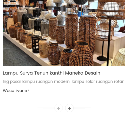
Lampu Surya Tenun kanthi Maneka Desain
Ing pasar lampu ruangan modern, lampu solar ruangan rotan
wis dadi pilihan sing cocog kanggo lampu latar, kebon lan
Waca liyane
>
papan umum kanthi desain unik ...