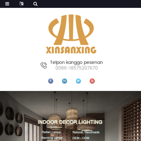
Telpon kanggo pesenan
0086-18575207670