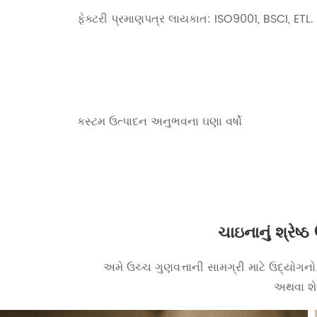
ફેક્ટરી પ્રમાણપત્ર લાયકાત: ISO9001, BSCI, ETL.
કસ્ટમ ઉત્પાદન અનુભવના ઘણા વર્ષો
ચાઇનાનું શ્રેષ
અમે ઉચ્ચ ગુણવત્તાની સામગ્રી માટે ઉદ્યોગન
અથવા શેડ