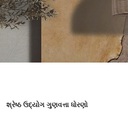
શ્રેષ્ઠ ઉદ્યોગ ગુણવત્તા ધોરણો