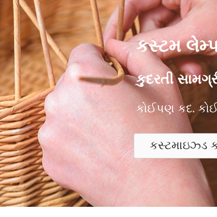
કસ્ટમ લેમ્
કુદરતી સામગ્રી
કોઈપણ કદ. કોઈ
કસ્ટમાઇઝ્ડ ક