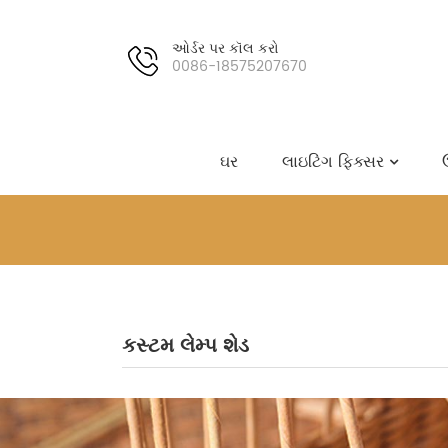
ઓર્ડર પર કૉલ કરો
0086-18575207670
ઘર
લાઇટિંગ ફિક્સર
કસ્ટમ લેમ્પ શેડ