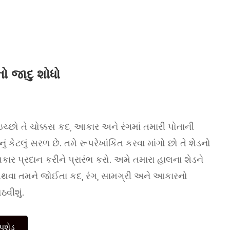
નો જાદુ શોધો
ઇચ્છો તે ચોક્કસ કદ, આકાર અને રંગમાં તમારી પોતાની
ં કેટલું સરળ છે. તમે રૂપરેખાંકિત કરવા માંગો છો તે શેડનો
 પ્રદાન કરીને પ્રારંભ કરો. અમે તમારા હાલના શેડને
ું અથવા તમને જોઈતા કદ, રંગ, સામગ્રી અને આકારનો
વીશું.
પશેડ