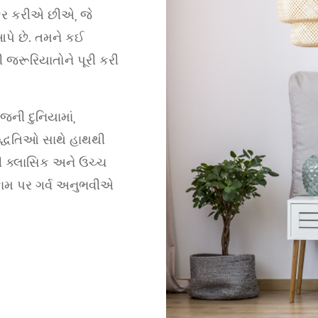
ઑફર કરીએ છીએ, જે
આપે છે. તમને કઈ
 જરૂરિયાતોને પૂરી કરી
ની દુનિયામાં,
્ધતિઓ સાથે હાથથી
ેથી ક્લાસિક અને ઉચ્ચ
 કામ પર ગર્વ અનુભવીએ