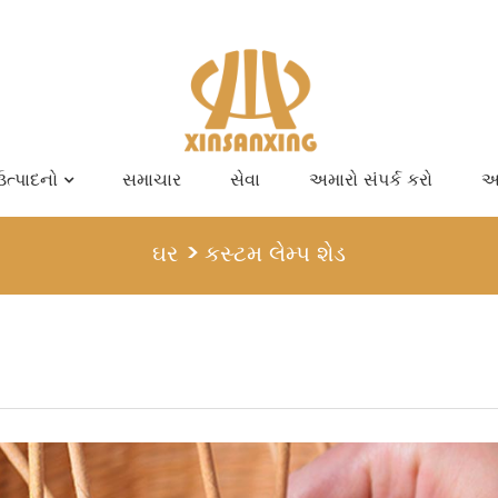
ઉત્પાદનો
સમાચાર
સેવા
અમારો સંપર્ક કરો
અમ
ઘર
કસ્ટમ લેમ્પ શેડ