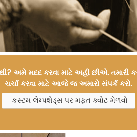
ું નથી? અમે મદદ કરવા માટે અહીં છીએ. તમારી 
ચર્ચા કરવા માટે આજે જ અમારો સંપર્ક કરો.
કસ્ટમ લેમ્પશેડ્સ પર મફત ક્વોટ મેળવો