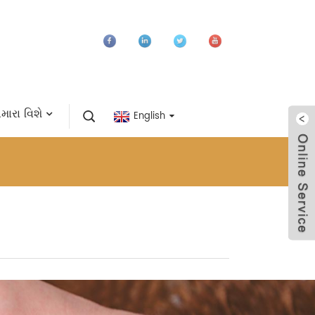
ારા વિશે
English