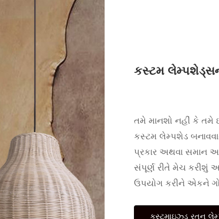
કસ્ટમ લેમ્પશેડ્સ
તમે માનશો નહીં કે તમે 
કસ્ટમ લેમ્પશેડ બનાવવાનુ
પ્રકાર અથવા સમાન આકાર
સંપૂર્ણ રીતે મેચ કરીશ
ઉપયોગ કરીને એકને ગોઠ
કસ્ટમાઇઝ્ડ રતન લેમ્