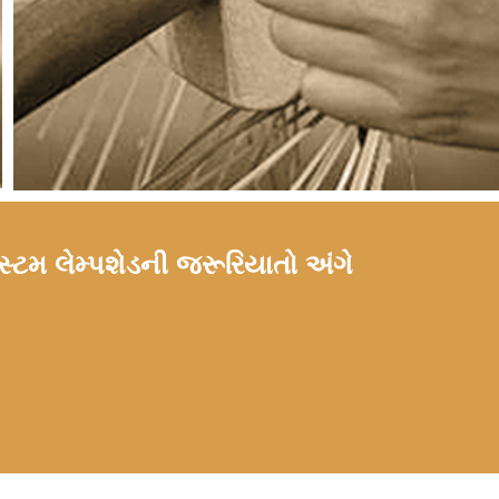
કસ્ટમ લેમ્પશેડની જરૂરિયાતો અંગે