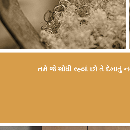
તમે જે શોધી રહ્યાં છો તે દેખાત