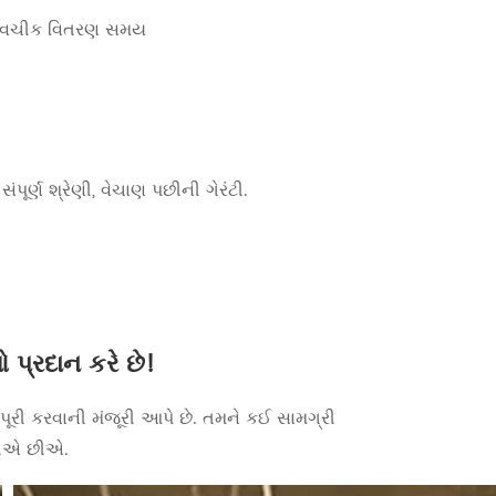
ે લવચીક વિતરણ સમય
ંપૂર્ણ શ્રેણી, વેચાણ પછીની ગેરંટી.
 પ્રદાન કરે છે!
ૂરી કરવાની મંજૂરી આપે છે. તમને કઈ સામગ્રી
શકીએ છીએ.