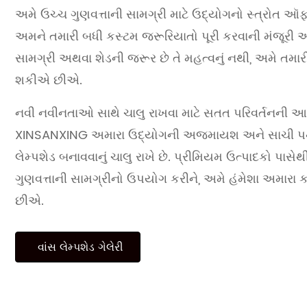
અમે ઉચ્ચ ગુણવત્તાની સામગ્રી માટે ઉદ્યોગનો સ્ત્રોત 
અમને તમારી બધી કસ્ટમ જરૂરિયાતો પૂરી કરવાની મંજૂરી 
સામગ્રી અથવા શેડની જરૂર છે તે મહત્વનું નથી, અમે તમારી
શકીએ છીએ.
નવી નવીનતાઓ સાથે ચાલુ રાખવા માટે સતત પરિવર્તનની આજ
XINSANXING અમારા ઉદ્યોગની અજમાયશ અને સાચી પદ
લેમ્પશેડ બનાવવાનું ચાલુ રાખે છે. પ્રીમિયમ ઉત્પાદકો પાસ
ગુણવત્તાની સામગ્રીનો ઉપયોગ કરીને, અમે હંમેશા અમારા
છીએ.
વાંસ લેમ્પશેડ ગેલેરી