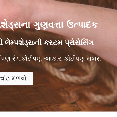
પશેડ્સના ગુણવત્તા ઉત્પાદક
 લેમ્પશેડ્સની કસ્ટમ પ્રોસેસિંગ
પણ રંગ.
કોઈપણ આકાર. કોઈપણ નંબર.
્વોટ મેળવો