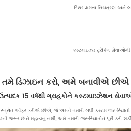
સ્થિર ક્ષમતા નિયંત્રણ અન
કસ્ટમાઇઝ્ડ ટ્રેકિંગ સેવાઓની સ
તમે ડિઝાઇન કરો, અમે બનાવીએ છીએ
્ઠ ઉત્પાદક 15 વર્ષથી ગ્રાહકોને કસ્ટમાઇઝેશન સેવાઓ
ો સ્ત્રોત ઑફર કરીએ છીએ, જે અમને તમારી બધી કસ્ટમ જરૂરિયાતો પ
ની જરૂર છે તે મહત્વનું નથી, અમે તમારી જરૂરિયાતોને પૂરી કરી 