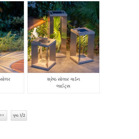
ર સોલર
શ્રેષ્ઠ સોલાર ગાર્ડન
લાઈટ્સ
>>
પૃષ્ઠ 1/2