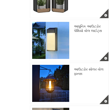
આધુનિક આઉટડોર
પેશિયો વોલ લાઈટ્સ
આઉટડોર સોલર વોલ
ફાનસ