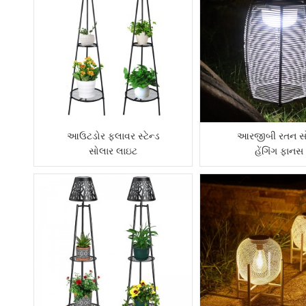
આઉટડોર ફ્લાવર સ્ટેન્ડ
આરજીબી રતન સ
સોલાર લાઇટ
હેંગિંગ ફાનસ