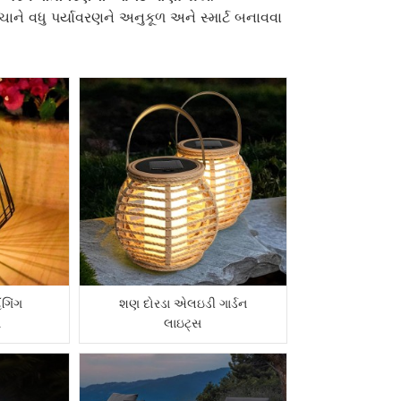
ને વધુ પર્યાવરણને અનુકૂળ અને સ્માર્ટ બનાવવા
ંગિંગ
શણ દોરડા એલઇડી ગાર્ડન
સ
લાઇટ્સ