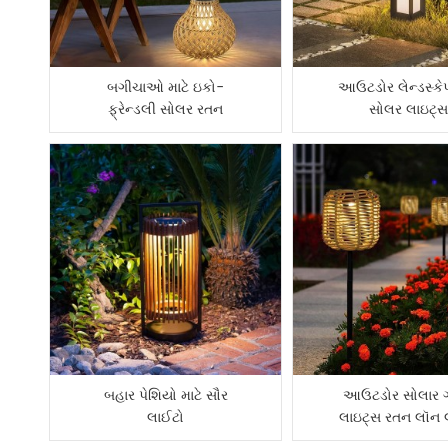
બગીચાઓ માટે ઇકો-
આઉટડોર લેન્ડસ્કે
ફ્રેન્ડલી સોલર રતન
સોલર લાઇટ્
વણેલા ફાનસ
બહાર પેશિયો માટે સૌર
આઉટડોર સોલાર ગા
લાઈટો
લાઇટ્સ રતન લૉન લે