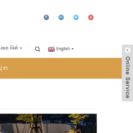
ારા વિશે
English
ટ્સ