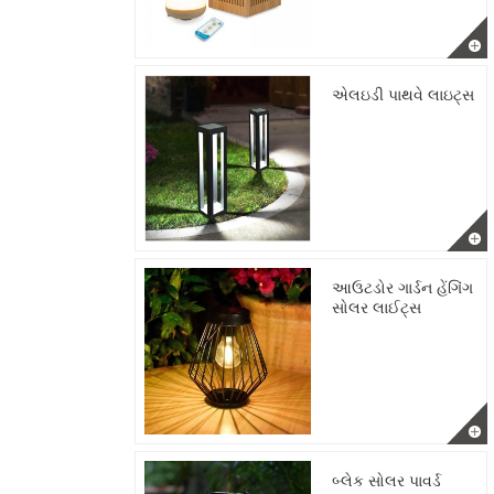
એલઇડી પાથવે લાઇટ્સ
આઉટડોર ગાર્ડન હેંગિંગ
સોલર લાઈટ્સ
બ્લેક સોલર પાવર્ડ