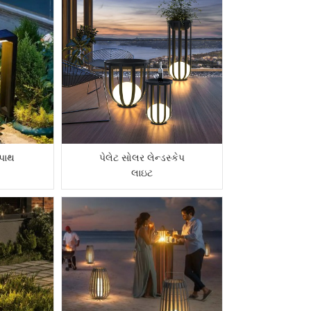
પાથ
પેલેટ સોલર લેન્ડસ્કેપ
લાઇટ