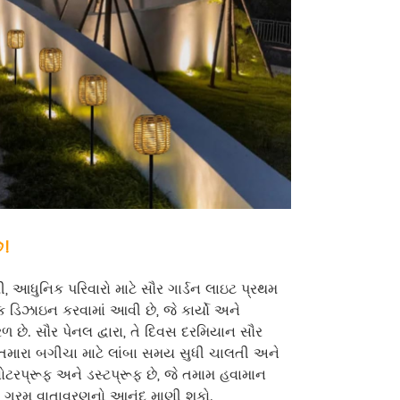
ે!
, આધુનિક પરિવારો માટે સૌર ગાર્ડન લાઇટ પ્રથમ
ક ડિઝાઇન કરવામાં આવી છે, જે કાર્યો અને
રળ છે. સૌર પેનલ દ્વારા, તે દિવસ દરમિયાન સૌર
જે તમારા બગીચા માટે લાંબા સમય સુધી ચાલતી અને
 વોટરપ્રૂફ અને ડસ્ટપ્રૂફ છે, જે તમામ હવામાન
ના ગરમ વાતાવરણનો આનંદ માણી શકો.