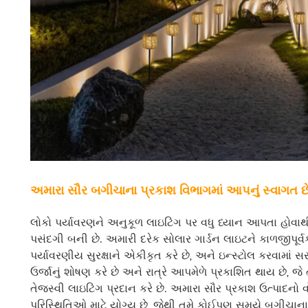
અમારા સૌર બગીચાના પ્રકાશ વિભાગમાં આપનું સ્વાગત છ
લોકો પર્યાવરણને અનુકૂળ લાઇટિંગ પર વધુ ધ્યાન આપતા હોવાથી
પસંદગી બની છે. અમારી દરેક સોલાર ગાર્ડન લાઇટને કાળજીપૂર્વ
પર્યાવરણીય સુરક્ષાને એકીકૃત કરે છે, અને ઇન્સ્ટોલ કરવામાં સ
ઉર્જાનું શોષણ કરે છે અને રાત્રે આપમેળે પ્રકાશિત થાય છે, 
તેજસ્વી લાઇટિંગ પ્રદાન કરે છે. અમારા સૌર પ્રકાશ ઉત્પાદનો
પરિસ્થિતિઓ માટે યોગ્ય છે, જેથી તમે કોઈપણ સમયે બગીચા