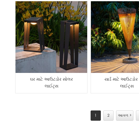
ઘર માટે આઉટડોર સોલર
યાર્ડ માટે આઉટડો
લાઈટ્સ
લાઈટ્સ
1
2
આગળ >