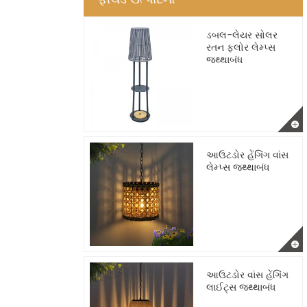
ડબલ-લેયર સોલર
રતન ફ્લોર લેમ્પ્સ
જથ્થાબંધ
આઉટડોર હેંગિંગ વાંસ
લેમ્પ્સ જથ્થાબંધ
આઉટડોર વાંસ હેંગિંગ
લાઈટ્સ જથ્થાબંધ