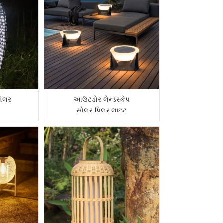
ોલર
આઉટડોર લેન્ડસ્કેપ
સોલર પિલર લાઇટ