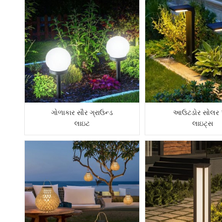
ગોળાકાર સૌર ગ્રાઉન્ડ
આઉટડોર સોલર 
લાઇટ
લાઇટ્સ