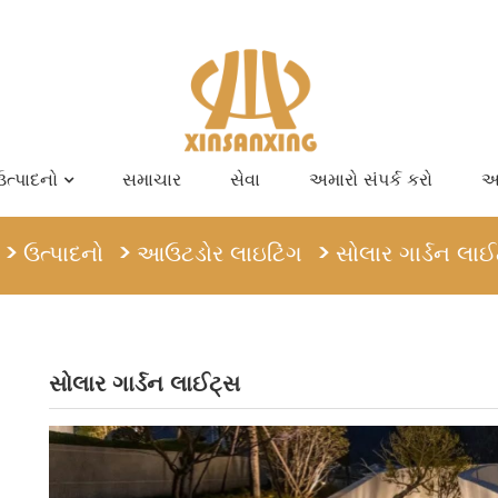
ઉત્પાદનો
સમાચાર
સેવા
અમારો સંપર્ક કરો
અમ
ઉત્પાદનો
આઉટડોર લાઇટિંગ
સોલાર ગાર્ડન લાઈ
સોલાર ગાર્ડન લાઈટ્સ