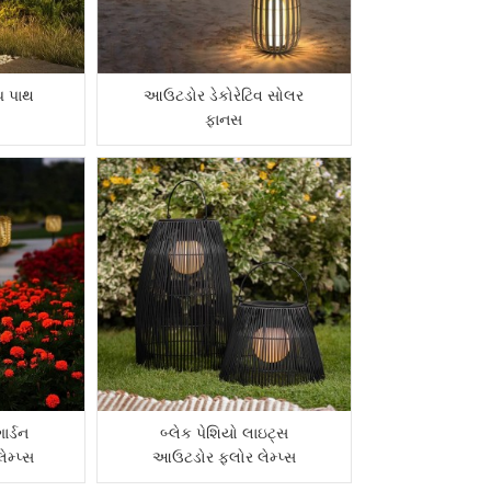
પ પાથ
આઉટડોર ડેકોરેટિવ સોલર
સ
ફાનસ
ર્ડન
બ્લેક પેશિયો લાઇટ્સ
મ્પ્સ
આઉટડોર ફ્લોર લેમ્પ્સ