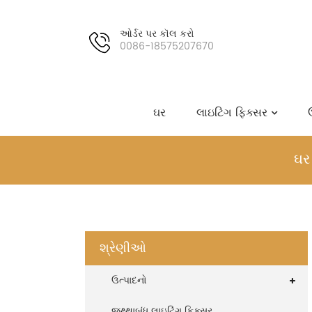
ઓર્ડર પર કૉલ કરો
0086-18575207670
ઘર
લાઇટિંગ ફિક્સર
ઘર
શ્રેણીઓ
ઉત્પાદનો
જથ્થાબંધ લાઇટિંગ ફિક્સર