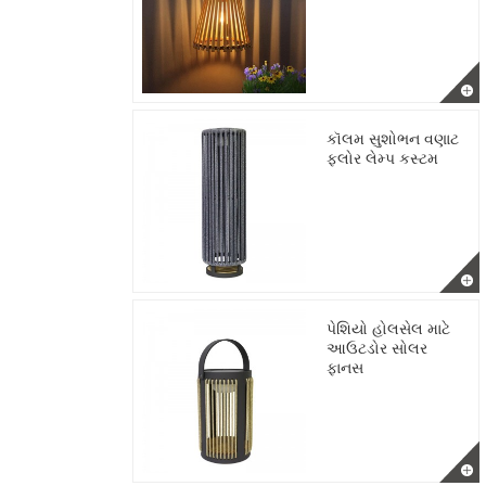
કૉલમ સુશોભન વણાટ
ફ્લોર લેમ્પ કસ્ટમ
પેશિયો હોલસેલ માટે
આઉટડોર સોલર
ફાનસ