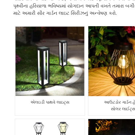
પૃથ્વીના હરિયાળા ભવિષ્યમાં યોગદાન આપતી વખતે તમારા બગીચા
માટે અમારી સૌર ગાર્ડન લાઇટ સિરીઝનું અન્વેષણ કરો.
એલઇડી પાથવે લાઇટ્સ
આઉટડોર ગાર્ડન હે
સોલર લાઈટ્