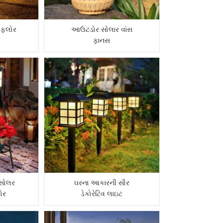
 ફ્લોર
આઉટડોર સોલાર વાંસ
ફાનસ
ે સોલર
ઘરના આકારની સૌર
ોર
ડેકોરેટિવ લાઇટ