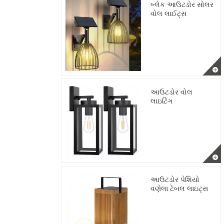
બ્લેક આઉટડોર સોલર
વોલ લાઈટ્સ
આઉટડોર વોલ
લાઇટિંગ
આઉટડોર પેશિયો
વણેલા ટેબલ લાઇટ્સ