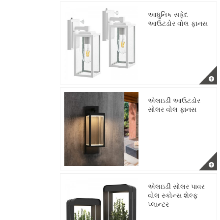
આધુનિક સફેદ
આઉટડોર વોલ ફાનસ
એલઇડી આઉટડોર
સોલર વોલ ફાનસ
એલઇડી સોલર પાવર
વોલ સ્કોન્સ શેલ્ફ
પ્લાન્ટર