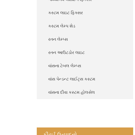
કસ્ટમ લાઇટ ફિક્સર
કસ્ટમ લેમ્પ શેડ
રતન લેમ્પ્સ
રતન આઉટડોર લાઇટ
વાંસના ટેબલ લેમ્પ્સ
વાંસ પેન્ડન્ટ લાઈટ્સ કસ્ટમ
વાંસના દીવા કસ્ટમ હોલસેલ
ફીચર્ડ ઉત્પાદનો