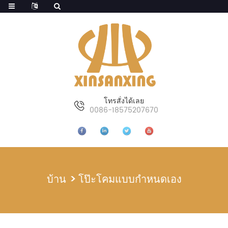
โทรสั่งได้เลย
0086-18575207670
บ้าน
โป๊ะโคมแบบกำหนดเอง