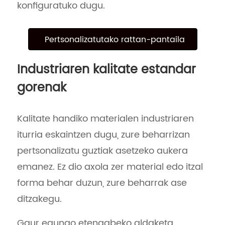
konfiguratuko dugu.
Pertsonalizatutako rattan-pantaila
Industriaren kalitate estandar
gorenak
Kalitate handiko materialen industriaren
iturria eskaintzen dugu, zure beharrizan
pertsonalizatu guztiak asetzeko aukera
emanez. Ez dio axola zer material edo itzal
forma behar duzun, zure beharrak ase
ditzakegu.
Gaur egungo etengabeko aldaketa