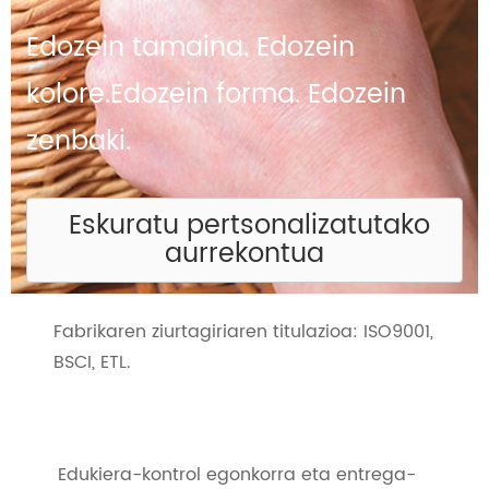
Edozein tamaina. Edozein
kolore.
Edozein forma. Edozein
zenbaki.
Eskuratu pertsonalizatutako
aurrekontua
Fabrikaren ziurtagiriaren titulazioa: ISO9001,
BSCI, ETL.
Edukiera-kontrol egonkorra eta entrega-