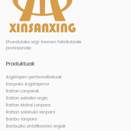
Ehundutako argi-tresnen fabrikatzaile
profesionala
Produktuak
Argiztapen pertsonalizatuak
Kanpoko Argiztapena
Rattan Lanparak
Rattan sabaiko argia
Rattan Mahai Lanpara
Rattan solairuko lanpara
Banbu-lanpara
Banbuzko zintzilikarioko argiak