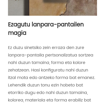
Ezagutu lanpara-pantailen
magia
Ez duzu sinetsiko zein erraza den zure
lanpara-pantaila pertsonalizatua sortzea
nahi duzun tamaina, forma eta kolore
zehatzean. Hasi konfiguratu nahi duzun
itzal mota edo antzeko forma bat emanez.
Lehendik duzun tonu ezin hobeto bat
etorriko dugu edo nahi duzun tamaina,
kolorea, materiala eta forma erabiliz bat