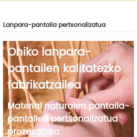
Lanpara-pantaila pertsonalizatua
Ohiko lanpara-
pantailen kalitatezko
fabrikatzailea
Material naturalen pantaila-
pantailen pertsonalizatua
prozesatzea