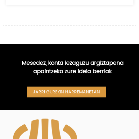
Mesedez, konta iezaguzu argiztapena
apaintzeko zure ideia berriak
JARRI GUREKIN HARREMANETAN