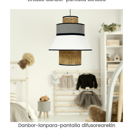
Danbor-lanpara-pantaila difusorearekin