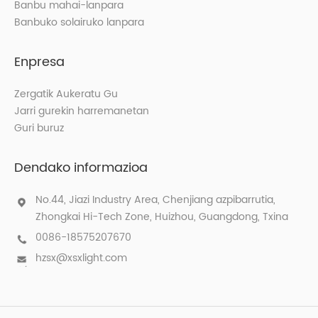
Banbu mahai-lanpara
Banbuko solairuko lanpara
Enpresa
Zergatik Aukeratu Gu
Jarri gurekin harremanetan
Guri buruz
Dendako informazioa
No.44, Jiazi Industry Area, Chenjiang azpibarrutia,
Zhongkai Hi-Tech Zone, Huizhou, Guangdong, Txina
0086-18575207670
hzsx@xsxlight.com