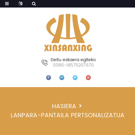
Deitu eskaera egiteko
0086-18575207670
HASIERA
LANPARA-PANTAILA PERTSONALIZATUA