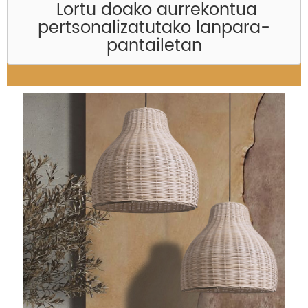
Lortu doako aurrekontua
pertsonalizatutako lanpara-
pantailetan