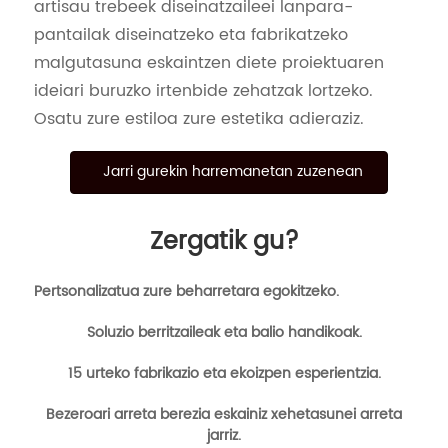
artisau trebeek diseinatzaileei lanpara-
pantailak diseinatzeko eta fabrikatzeko
malgutasuna eskaintzen diete proiektuaren
ideiari buruzko irtenbide zehatzak lortzeko.
Osatu zure estiloa zure estetika adieraziz.
Jarri gurekin harremanetan zuzenean
Zergatik gu?
Pertsonalizatua zure beharretara egokitzeko.
Soluzio berritzaileak eta balio handikoak.
15 urteko fabrikazio eta ekoizpen esperientzia.
Bezeroari arreta berezia eskainiz xehetasunei arreta
jarriz.