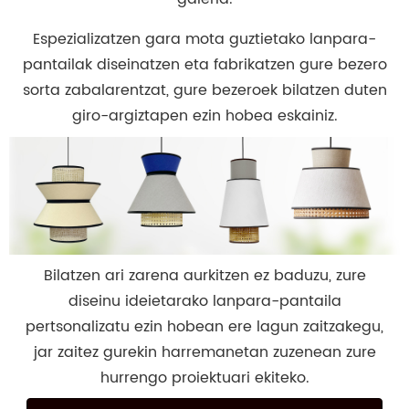
Espezializatzen gara mota guztietako lanpara-
pantailak diseinatzen eta fabrikatzen gure bezero
sorta zabalarentzat, gure bezeroek bilatzen duten
giro-argiztapen ezin hobea eskainiz.
Bilatzen ari zarena aurkitzen ez baduzu, zure
diseinu ideietarako lanpara-pantaila
pertsonalizatu ezin hobean ere lagun zaitzakegu,
jar zaitez gurekin harremanetan zuzenean zure
hurrengo proiektuari ekiteko.