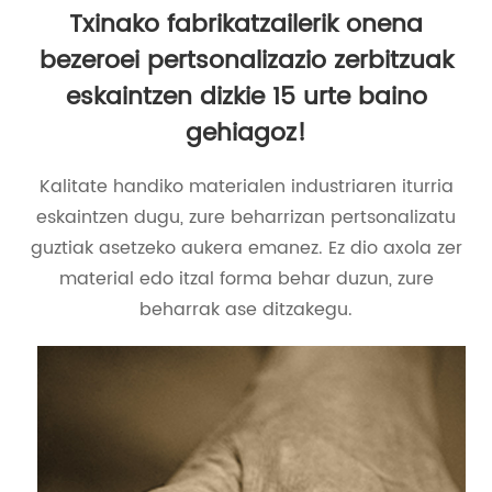
Txinako fabrikatzailerik onena
bezeroei pertsonalizazio zerbitzuak
eskaintzen dizkie 15 urte baino
gehiagoz!
Kalitate handiko materialen industriaren iturria
eskaintzen dugu, zure beharrizan pertsonalizatu
guztiak asetzeko aukera emanez. Ez dio axola zer
material edo itzal forma behar duzun, zure
beharrak ase ditzakegu.