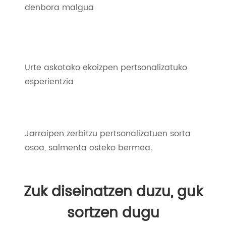
denbora malgua
Urte askotako ekoizpen pertsonalizatuko
esperientzia
Jarraipen zerbitzu pertsonalizatuen sorta
osoa, salmenta osteko bermea.
Zuk diseinatzen duzu, guk
sortzen dugu