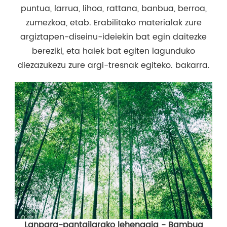
puntua, larrua, lihoa, rattana, banbua, berroa,
zumezkoa, etab. Erabilitako materialak zure
argiztapen-diseinu-ideiekin bat egin daitezke
bereziki, eta haiek bat egiten lagunduko
diezazukezu zure argi-tresnak egiteko. bakarra.
Lanpara-pantailarako lehengaia - Bambua