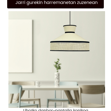
Jarri gurekin harremanetan zuzenean
Lihozko danbor-pantaila konikoa