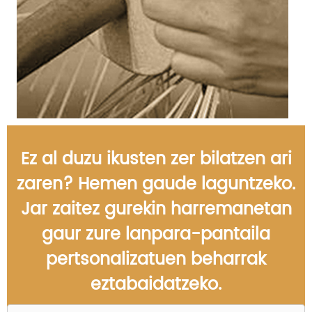
Ez al duzu ikusten zer bilatzen ari
zaren? Hemen gaude laguntzeko.
Jar zaitez gurekin harremanetan
gaur zure lanpara-pantaila
pertsonalizatuen beharrak
eztabaidatzeko.