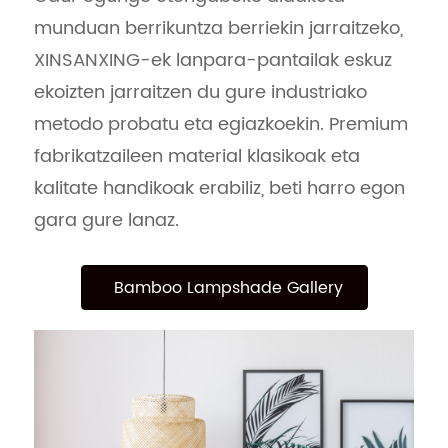
munduan berrikuntza berriekin jarraitzeko,
XINSANXING-ek lanpara-pantailak eskuz
ekoizten jarraitzen du gure industriako
metodo probatu eta egiazkoekin. Premium
fabrikatzaileen material klasikoak eta
kalitate handikoak erabiliz, beti harro egon
gara gure lanaz.
Bamboo Lampshade Gallery