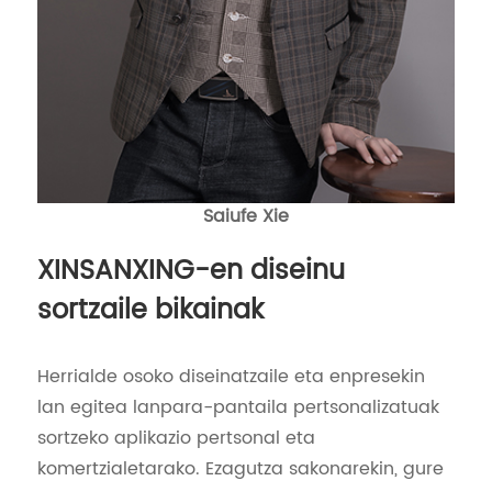
Saiufe Xie
XINSANXING-en diseinu
sortzaile bikainak
Herrialde osoko diseinatzaile eta enpresekin
lan egitea lanpara-pantaila pertsonalizatuak
sortzeko aplikazio pertsonal eta
komertzialetarako. Ezagutza sakonarekin, gure