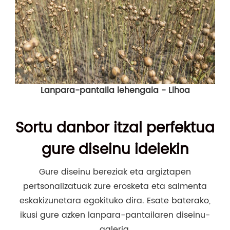
Lanpara-pantaila lehengaia - Lihoa
Sortu danbor itzal perfektua
gure diseinu ideiekin
Gure diseinu bereziak eta argiztapen
pertsonalizatuak zure erosketa eta salmenta
eskakizunetara egokituko dira. Esate baterako,
ikusi gure azken lanpara-pantailaren diseinu-
galeria.