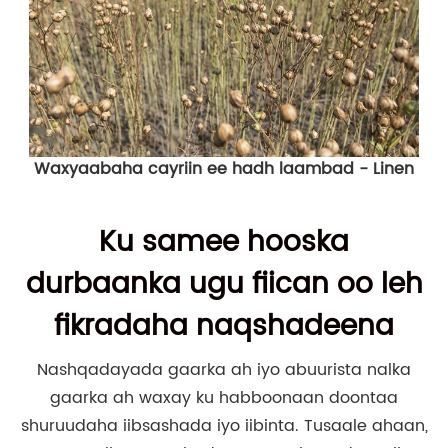
Waxyaabaha cayriin ee hadh laambad - Linen
Ku samee hooska
durbaanka ugu fiican oo leh
fikradaha naqshadeena
Nashqadayada gaarka ah iyo abuurista nalka
gaarka ah waxay ku habboonaan doontaa
shuruudaha iibsashada iyo iibinta. Tusaale ahaan,