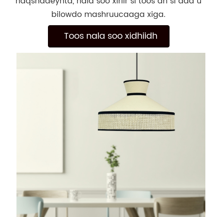
naqshadeynta, nala soo xiriir si toos ah si aad u
bilowdo mashruucaaga xiga.
Toos nala soo xidhiidh