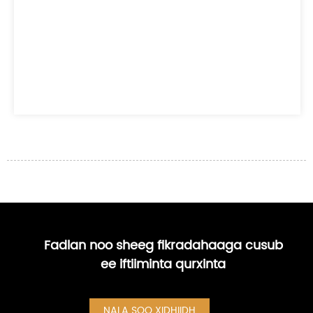
Fadlan noo sheeg fikradahaaga cusub
ee iftiiminta qurxinta
NALA SOO XIDHIIDH