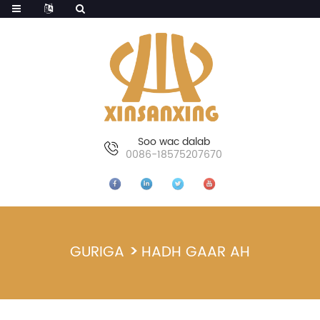
Soo wac dalab
0086-18575207670
GURIGA
HADH GAAR AH