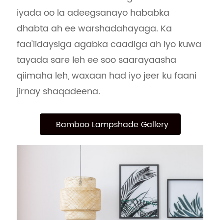
iyada oo la adeegsanayo hababka
dhabta ah ee warshadahayaga. Ka
faa'iidaysiga agabka caadiga ah iyo kuwa
tayada sare leh ee soo saarayaasha
qiimaha leh, waxaan had iyo jeer ku faani
jirnay shaqadeena.
Bamboo Lampshade Gallery