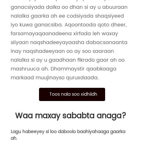
ganacsiyada dalka oo dhan si ay u abuuraan
nalalka gaarka ah ee codsiyada shaqsiyeed
iyo kuwa ganacsiba. Aqoontooda qoto dheer,
farsamayaqaanadeena xirfada leh waxay
siiyaan naqshadeeyayaasha dabacsanaanta
inay naqshadeeyaan oo ay soo saaraan
nalalka si ay u gaadhaan fikrado gaar ah oo
mashruuca ah. Dhammaystir qaabkaaga
markaad muujinayso quruxdaada.
Toos nala soo xidhiidh
Waa maxay sababta anaga?
Lagu habeeyey si loo daboolo baahiyahaaga gaarka
ah.