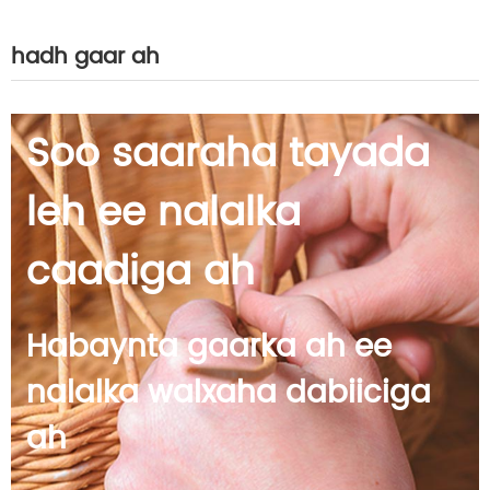
hadh gaar ah
Soo saaraha tayada
leh ee nalalka
caadiga ah
Habaynta gaarka ah ee
nalalka walxaha dabiiciga
ah