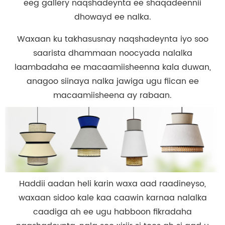
eeg gallery naqshadeynta ee shaqadeennii
dhowayd ee nalka.
Waxaan ku takhasusnay naqshadeynta iyo soo
saarista dhammaan noocyada nalalka
laambadaha ee macaamiisheenna kala duwan,
anagoo siinaya nalka jawiga ugu fiican ee
macaamiisheena ay rabaan.
Haddii aadan heli karin waxa aad raadineyso,
waxaan sidoo kale kaa caawin karnaa nalalka
caadiga ah ee ugu habboon fikradaha