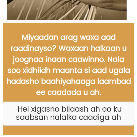
Miyaadan arag waxa aad
raadinayso? Waxaan halkaan u
joognaa inaan caawinno. Nala
soo xidhiidh maanta si aad ugala
hadasho baahiyahaaga laambad
ee caadada u ah.
Hel xigasho bilaash ah oo ku
saabsan nalalka caadiga ah