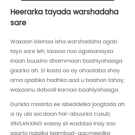
Heerarka tayada warshadaha
sare
Waxaan bixinaa isha warshadaha agab
tayo sare leh, taasoo noo ogolaanaysa
inaan buuxino dhammaan baahiyahaaga
gaarka ah. Si kasta oo ay ahaataba shay
ama qaabka hadhka aad u baahan tahay,
waxaanu dabooli karnaa baahiyahaaga.
Dunida maanta ee isbeddelka joogtada ah
si ay ula socdaan hal-abuurka cusub,
XINSANXING waxay sii waddaa inay soo
saarto nalalka laambad-gacmeedka