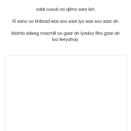
xalal cusub oo qiimo sare leh.
15 sano oo khibrad wax soo saar iyo wax soo saar ah.
Bixinta adeeg macmiil oo gaar ah iyadoo fiiro gaar ah
loo leeyahay.