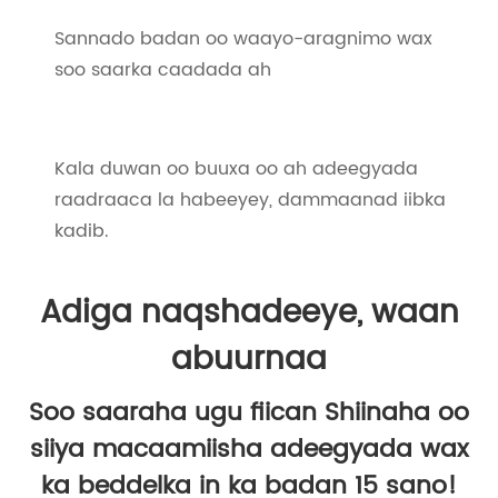
Sannado badan oo waayo-aragnimo wax
soo saarka caadada ah
Kala duwan oo buuxa oo ah adeegyada
raadraaca la habeeyey, dammaanad iibka
kadib.
Adiga naqshadeeye, waan
abuurnaa
Soo saaraha ugu fiican Shiinaha oo
siiya macaamiisha adeegyada wax
ka beddelka in ka badan 15 sano!