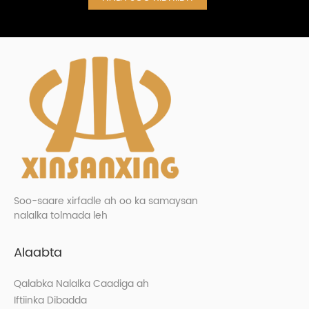
Soo-saare xirfadle ah oo ka samaysan
nalalka tolmada leh
Alaabta
Qalabka Nalalka Caadiga ah
Iftiinka Dibadda