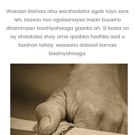
Waxaan bixinaa isha warshadaha agab tayo sare
leh, taasoo noo ogolaanaysa inaan buuxino
dhammaan baahiyahaaga gaarka ah. Si kasta oo
ay ahaataba shay ama qaabka hadhka aad u
baahan tahay, waxaanu dabooli karnaa
baahiyahaaga.