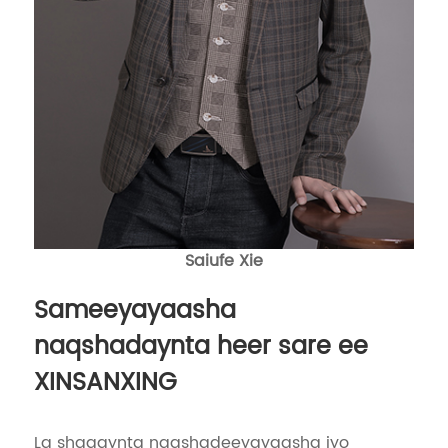
Saiufe Xie
Sameeyayaasha
naqshadaynta heer sare ee
XINSANXING
La shaqaynta naqshadeeyayaasha iyo