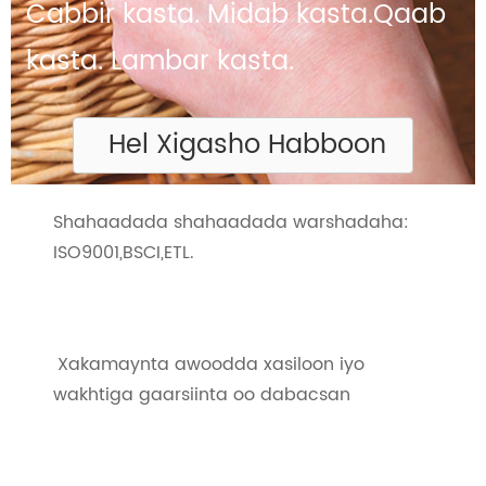
Cabbir kasta. Midab kasta.
Qaab
kasta. Lambar kasta.
Hel Xigasho Habboon
Shahaadada shahaadada warshadaha:
ISO9001,BSCI,ETL.
Xakamaynta awoodda xasiloon iyo
wakhtiga gaarsiinta oo dabacsan