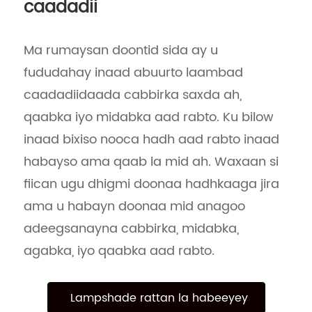
caadadii
Ma rumaysan doontid sida ay u
fududahay inaad abuurto laambad
caadadiidaada cabbirka saxda ah,
qaabka iyo midabka aad rabto. Ku bilow
inaad bixiso nooca hadh aad rabto inaad
habayso ama qaab la mid ah. Waxaan si
fiican ugu dhigmi doonaa hadhkaaga jira
ama u habayn doonaa mid anagoo
adeegsanayna cabbirka, midabka,
agabka, iyo qaabka aad rabto.
Lampshade rattan la habeeyey