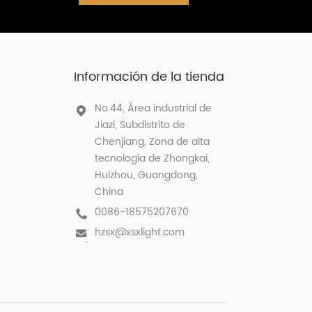
Información de la tienda
No.44, Área industrial de
Jiazi, Subdistrito de
Chenjiang, Zona de alta
tecnología de Zhongkai,
Huizhou, Guangdong,
China
0086-18575207670
hzsx@xsxlight.com