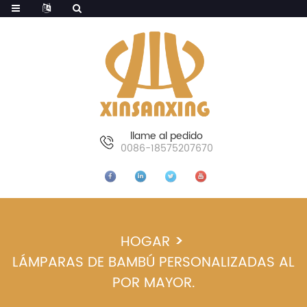
llame al pedido
0086-18575207670
HOGAR
LÁMPARAS DE BAMBÚ PERSONALIZADAS AL
POR MAYOR.