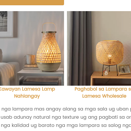
Kawayan Lamesa Lamp
Paghabol sa Lampara 
Nahiangay
Lamesa Wholesale
ni nga lampara mas angay alang sa mga sala ug uban
n usab adunay natural nga texture ug ang pagbati sa o
s nga kalidad ug barato nga mga lampara sa salog n