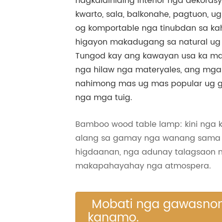
nagkalainlaing interior nga dekoras
kwarto, sala, balkonahe, pagtuon, u
og komportable nga tinubdan sa k
higayon makadugang sa natural ug 
Tungod kay ang kawayan usa ka ma
nga hilaw nga materyales, ang mg
nahimong mas ug mas popular ug 
nga mga tuig.
Bamboo wood table lamp: kini nga 
alang sa gamay nga wanang sama s
higdaanan, nga adunay talagsaon n
makapahayahay nga atmospera.
Mobati nga gawasno
kanamo.