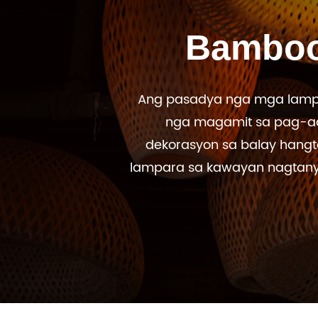
Bamboo
Ang pasadya nga mga lampa
nga magamit sa pag-adt
dekorasyon sa balay hang
lampara sa kawayan nagtanyag