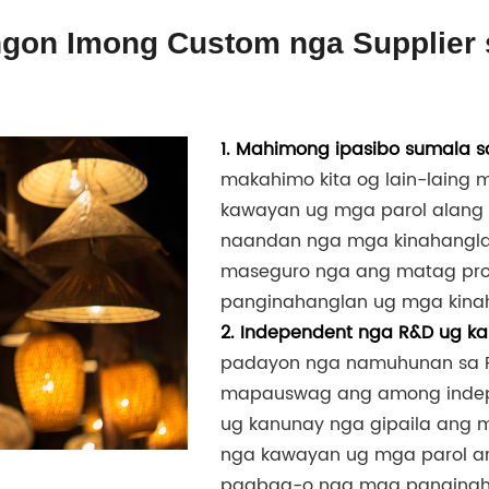
ngon Imong Custom nga Supplier s
1. Mahimong ipasibo sumala 
makahimo kita og lain-laing 
kawayan ug mga parol alang 
naandan nga mga kinahanglan
maseguro nga ang matag pr
panginahanglan ug mga kina
2. Independent nga R&D ug ka
padayon nga namuhunan sa 
mapauswag ang among indep
ug kanunay nga gipaila ang 
nga kawayan ug mga parol a
pagbag-o nga mga panginah