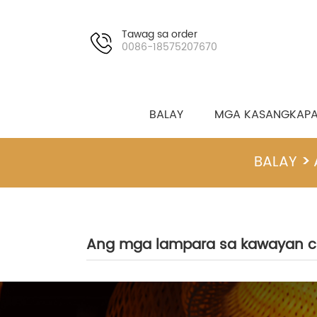
Tawag sa order
0086-18575207670
BALAY
MGA KASANGKAPA
BALAY
Ang mga lampara sa kawayan c