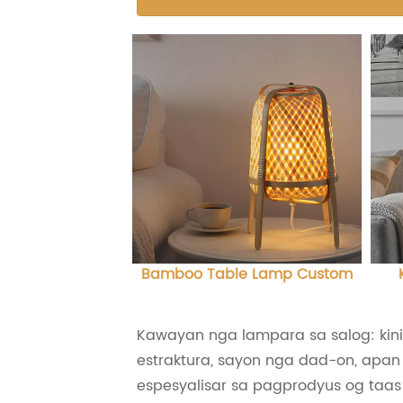
Bamboo Table Lamp Custom
Kawayan nga lampara sa salog: ki
estraktura, sayon ​​nga dad-on, apa
espesyalisar sa pagprodyus og taa