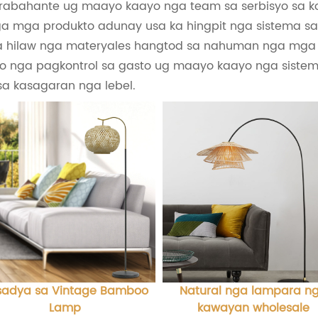
rabahante ug maayo kaayo nga team sa serbisyo sa ko
 mga produkto adunay usa ka hingpit nga sistema sa p
sa hilaw nga materyales hangtod sa nahuman nga mga
ikto nga pagkontrol sa gasto ug maayo kaayo nga sis
a kasagaran nga lebel.
sadya sa Vintage Bamboo
Natural nga lampara n
Lamp
kawayan wholesale