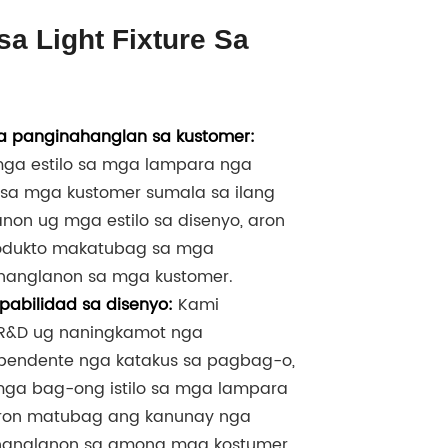
a Light Fixture Sa
sa panginahanglan sa kustomer:
mga estilo sa mga lampara nga
sa mga kustomer sumala sa ilang
on ug mga estilo sa disenyo, aron
odukto makatubag sa mga
hanglanon sa mga kustomer.
pabilidad sa disenyo:
Kami
R&D ug naningkamot nga
endente nga katakus sa pagbag-o,
mga bag-ong istilo sa mga lampara
ron matubag ang kanunay nga
anglanon sa among mga kostumer.