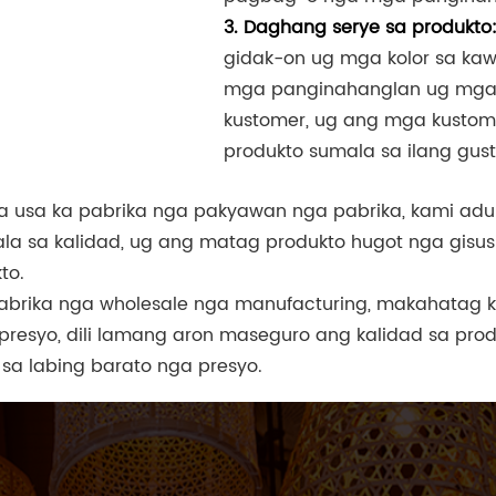
3. Daghang serye sa produkto
gidak-on ug mga kolor sa ka
mga panginahanglan ug mga 
kustomer, ug ang mga kustome
produkto sumala sa ilang gust
a usa ka pabrika nga pakyawan nga pabrika, kami adun
a sa kalidad, ug ang matag produkto hugot nga gisus
to.
 pabrika nga wholesale nga manufacturing, makahata
esyo, dili lamang aron maseguro ang kalidad sa produ
 labing barato nga presyo.