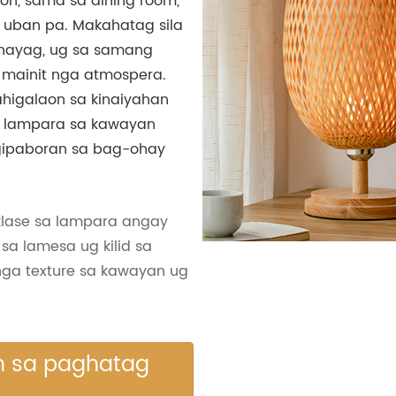
yon, sama sa dining room,
g uban pa. Makahatag sila
ahayag, ug sa samang
mainit nga atmospera.
higalaon sa kinaiyahan
a lampara sa kawayan
gipaboran sa bag-ohay
klase sa lampara angay
a lamesa ug kilid sa
ga texture sa kawayan ug
n sa paghatag