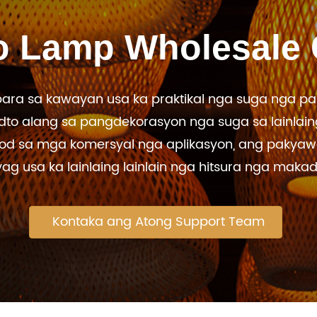
 Lamp Wholesale
ra sa kawayan usa ka praktikal nga suga nga pa
o alang sa pangdekorasyon nga suga sa lainlaing
tod sa mga komersyal nga aplikasyon, ang paky
 usa ka lainlaing lainlain nga hitsura nga makadu
Kontaka ang Atong Support Team