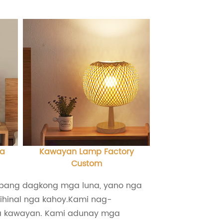
sa
Kawayan Lamp Factory
Custom
 pang dagkong mga luna, yano nga
rihinal nga kahoy.Kami nag-
ga kawayan. Kami adunay mga