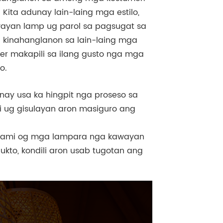
:
Kita adunay lain-laing mga estilo,
wayan lamp ug parol sa pagsugat sa
kinahanglanon sa lain-laing mga
r makapili sa ilang gusto nga mga
o.
ay usa ka hingpit nga proseso sa
i ug gisulayan aron masiguro ang
g kami og mga lampara nga kawayan
kto, kondili aron usab tugotan ang