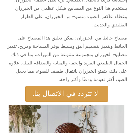
إحساسًا فريدًا بالجمال الطبيعي. ثريا بظل عظمة الخيزران:
يستخدم هذا النوع من المصابيح هيكل عظمي من الخيزران
وغطاء عاكس الضوء منسوج من الخيزران، على الطراز
التقليدي والحديث.
مصباح حائط من الخيزران: يمكن تعليق هذا المصباح على
الحائط ويتميز بتصميم أنيق وبسيط يوفر المساحة ومريح. تتميز
مصابيح الخيزران بمجموعة متنوعة من الميزات، بما في ذلك
الجمال الطبيعي الفريد والخفة والمتانة والصداقة للبيئة. علاوة
على ذلك، يتمتع الخيزران بانتقال طفيف للضوء، مما يجعل
الضوء أكثر نعومة ودفئًا وأكثر راحة.
لا تتردد في الاتصال بنا.