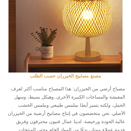
مصنع مصابيح الخيزران حسب الطلب
مصباح أرضي من الخيزران: هذا المصباح مناسب أكثر لغرف
المعيشة والمساحات الكبيرة الأخرى، وهيكل بسيط، وسهل
الحمل، ولكنه يتميز أيضًا بملمس طبيعي وملمس الخشب
الأصلي. نحن متخصصون في إنتاج مصابيح أرضية من الخيزران
عالية الجودة ورخيصة. لدينا عمال فنيون محترفون وفريق
خدمة عملاء ممتاز، بدءًا من المواد الخام وحتى المنتجات