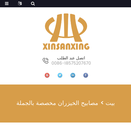
اتصل عند الطلب
0086-18575207670
بيت
مصابيح الخيزران مخصصة بالجملة