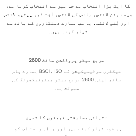
کا ایک بڑا انتخاب ہے جس میں سے انتخاب کرنا ہے،
جیسے رتن لائٹس، بانس کی لائٹس، آؤٹ ڈور پیٹیو لائٹس
اور بُنی لائٹس، یہ سب ہمارے دستکاروں کے ہاتھ سے
تیار کردہ ہیں۔
2600 مربع میٹر پروڈکشن سائٹ
ہمارے پاس BSCI، ISO فیکٹری سرٹیفیکیشن کے
ساتھ اپنی 2600 مربع میٹر مینوفیکچرنگ کی
سہولت ہے۔
انتہائی مسابقتی قیمتوں کا تعین
ہم خود تیار کرتے ہیں اور براہ راست آپ کو