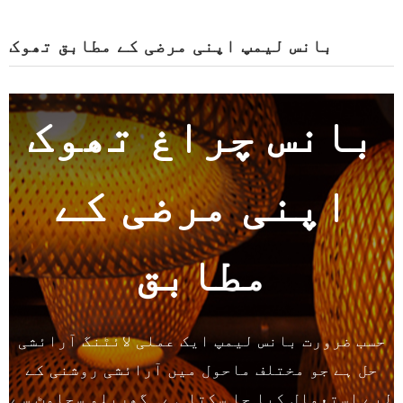
بانس لیمپ اپنی مرضی کے مطابق تھوک
بانس چراغ تھوک
اپنی مرضی کے
مطابق
حسب ضرورت بانس لیمپ ایک عملی لائٹنگ آرائشی
حل ہے جو مختلف ماحول میں آرائشی روشنی کے
لیے استعمال کیا جا سکتا ہے۔ گھریلو سجاوٹ سے