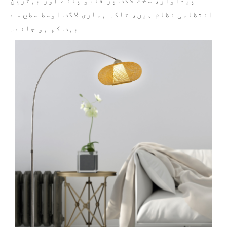
پیداوار، سخت لاگت پر قابو پانے اور بہترین
انتظامی نظام ہیں، تاکہ ہماری لاگت اوسط سطح سے
بہت کم ہو جائے۔