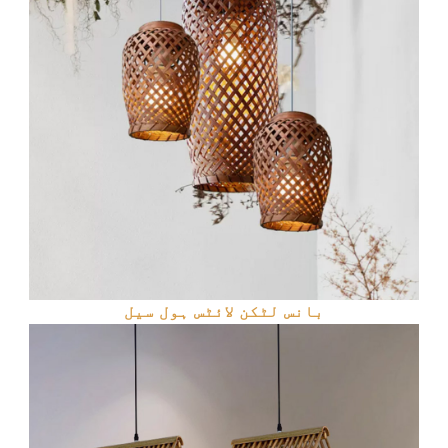
بانس لٹکن لائٹس ہول سیل