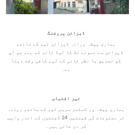
ڈیزائن پروفنگ
ہماری پیشہ ورانہ ڈیزائن ٹیم کے ساتھ،
ڈیزائن سے نمونے تک کا لیڈ ٹائم کم ہے، جو آپ
کو تصدیق یا نظر ثانی کے لیے کافی وقت دیتا
ہے۔
تیز اقتباس
ہماری پیشہ ور کسٹمر سروس ٹیم کے ساتھ، زیادہ
تر مصنوعات کی قیمتیں 24 گھنٹوں کے اندر واپس
کر دی جاتی ہیں۔