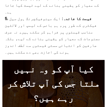
کے معیار کو یقینی بنانے کے لیے ٹیسٹ کیا جاتا
ہے۔
5. قیمت کا فائدہ:
ایک مینوفیکچرنگ ہول سیل
فیکٹری کے طور پر، ہم بانس کے لیمپ اور لالٹین
مناسب قیمتوں پر فراہم کر سکتے ہیں، نہ صرف
مصنوعات کے معیار کو یقینی بنانے کے لیے، بلکہ
صارفین کو انتہائی سستی قیمتوں سے لطف اندوز
ہونے کی اجازت بھی دے سکتے ہیں۔
کیا آپ کو وہ نہیں
ملتا جس کی آپ تلاش کر
رہے ہیں؟