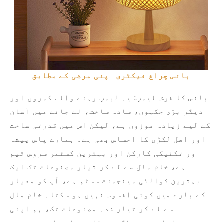
بانس چراغ فیکٹری اپنی مرضی کے مطابق
بانس کا فرش لیمپ: یہ لیمپ رہنے والے کمروں اور
دیگر بڑی جگہوں، سادہ ساخت، لے جانے میں آسان
کے لیے زیادہ موزوں ہے، لیکن اس میں قدرتی ساخت
اور اصل لکڑی کا احساس بھی ہے۔ ہمارے پاس پیشہ
ور تکنیکی کارکن اور بہترین کسٹمر سروس ٹیم
ہے، خام مال سے لے کر تیار مصنوعات تک ایک
بہترین کوالٹی مینجمنٹ سسٹم ہے، آپ کو معیار
کے بارے میں کوئی افسوس نہیں ہو سکتا۔ خام مال
سے لے کر تیار شدہ مصنوعات تک، ہم اپنی