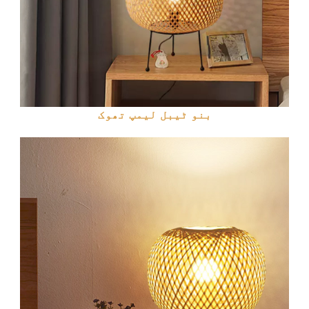
بنو ٹیبل لیمپ تھوک