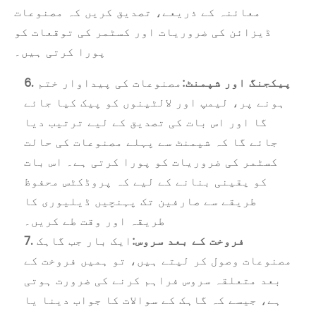
معائنہ کے ذریعے، تصدیق کریں کہ مصنوعات
ڈیزائن کی ضروریات اور کسٹمر کی توقعات کو
پورا کرتی ہیں۔
6. پیکجنگ اور شپمنٹ:
مصنوعات کی پیداوار ختم
ہونے پر، لیمپ اور لالٹینوں کو پیک کیا جائے
گا اور اس بات کی تصدیق کے لیے ترتیب دیا
جائے گا کہ شپمنٹ سے پہلے مصنوعات کی حالت
کسٹمر کی ضروریات کو پورا کرتی ہے۔ اس بات
کو یقینی بنانے کے لیے کہ پروڈکٹس محفوظ
طریقے سے صارفین تک پہنچیں ڈیلیوری کا
طریقہ اور وقت طے کریں۔
7. فروخت کے بعد سروس:
ایک بار جب گاہک
مصنوعات وصول کر لیتے ہیں، تو ہمیں فروخت کے
بعد متعلقہ سروس فراہم کرنے کی ضرورت ہوتی
ہے، جیسے کہ گاہک کے سوالات کا جواب دینا یا