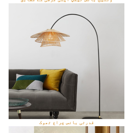
قدرتی بانس چراغ تھوک