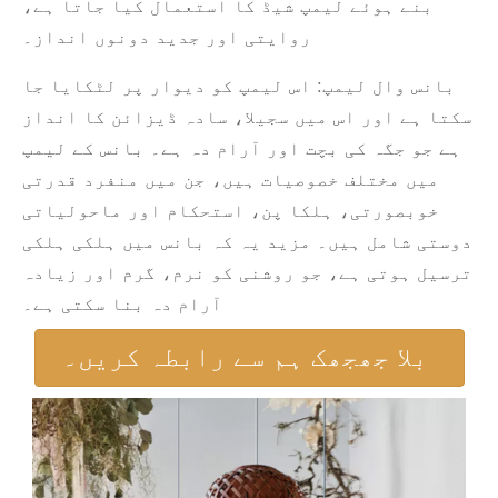
بنے ہوئے لیمپ شیڈ کا استعمال کیا جاتا ہے،
روایتی اور جدید دونوں انداز۔
بانس وال لیمپ: اس لیمپ کو دیوار پر لٹکایا جا
سکتا ہے اور اس میں سجیلا، سادہ ڈیزائن کا انداز
ہے جو جگہ کی بچت اور آرام دہ ہے۔ بانس کے لیمپ
میں مختلف خصوصیات ہیں، جن میں منفرد قدرتی
خوبصورتی، ہلکا پن، استحکام اور ماحولیاتی
دوستی شامل ہیں۔ مزید یہ کہ بانس میں ہلکی ہلکی
ترسیل ہوتی ہے، جو روشنی کو نرم، گرم اور زیادہ
آرام دہ بنا سکتی ہے۔
بلا جھجھک ہم سے رابطہ کریں۔