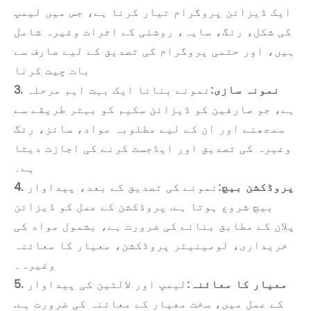
ایک ڈیزائن پروگرام تیار کرنا ہے، جس میں لیمپ
کی شکل، رنگ، سایہ، روشنی کے اثرات وغیرہ شامل
ہیں، اور حتمی پروگرام کی تصدیق کے لیے صارف سے
بات چیت کرنا
3. نمونہ سازی:
نمونے بنانا ایک بہت اہم مرحلہ
ہے، جو صارفین کو ڈیزائن سکیم کو بہتر طریقے سے
سمجھنے اور ان کے لیے مطلوبہ مواد، سائز، رنگ
وغیرہ کی تصدیق اور ایڈجسٹ کرنے کی اجازت دیتا
ہے۔
4. پروڈکشن بیچ:
نمونے کی تصدیق کے بعد، پیداوار
بیچ شروع ہوتا ہے. پروڈکشن کے عمل کو ڈیزائن
پلان کے مطابق بنانے کی ضرورت ہے، بشمول مواد کی
خریداری، لومینیئر پروڈکشن، معیار کا معائنہ
وغیرہ۔
5. معیار کا معائنہ:
لیمپ اور لالٹین کی پیداوار
کے عمل میں، سخت معیار کے معائنہ کی ضرورت ہے.