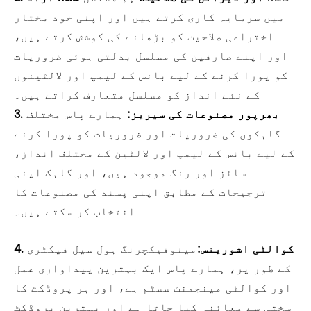
میں سرمایہ کاری کرتے ہیں اور اپنی خود مختار
اختراعی صلاحیت کو بڑھانے کی کوشش کرتے ہیں،
اور اپنے صارفین کی مسلسل بدلتی ہوئی ضروریات
کو پورا کرنے کے لیے بانس کے لیمپ اور لالٹینوں
کے نئے انداز کو مسلسل متعارف کراتے ہیں۔
3. بھرپور مصنوعات کی سیریز:
ہمارے پاس مختلف
گاہکوں کی ضروریات اور ضروریات کو پورا کرنے
کے لیے بانس کے لیمپ اور لالٹین کے مختلف انداز،
سائز اور رنگ موجود ہیں، اور گاہک اپنی
ترجیحات کے مطابق اپنی پسند کی مصنوعات کا
انتخاب کر سکتے ہیں۔
4. کوالٹی اشورینس:
مینوفیکچرنگ ہول سیل فیکٹری
کے طور پر، ہمارے پاس ایک بہترین پیداواری عمل
اور کوالٹی مینجمنٹ سسٹم ہے، اور ہر پروڈکٹ کا
سختی سے معائنہ کیا جاتا ہے اور بہترین پروڈکٹ