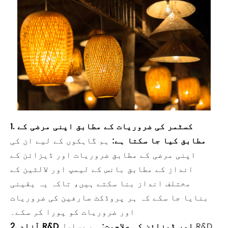
1. کسٹمر کی ضروریات کے مطابق اپنی مرضی کے
مطابق کیا جا سکتا ہے:
ہم گاہکوں کے لیے ان کی
اپنی مرضی کے مطابق ضروریات اور ڈیزائن کے
انداز کے مطابق بانس کے لیمپ اور لالٹین کے
مختلف انداز بنا سکتے ہیں، تاکہ یہ یقینی
بنایا جا سکے کہ ہر پروڈکٹ صارفین کی ضروریات
اور ضروریات کو پورا کر سکے۔
2. آزاد R&D اور ڈیزائن کی صلاحیت:
ہم مسلسل R&D