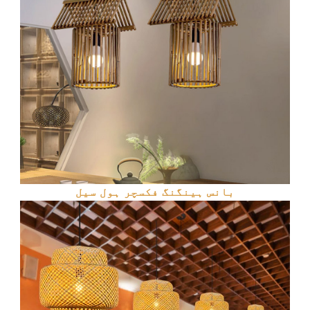
بانس ہینگنگ فکسچر ہول سیل