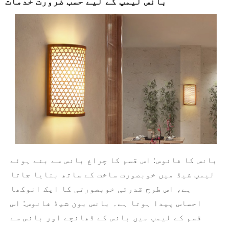
بانس لیمپ کے لیے حسب ضرورت خدمات
بانس کا فانوس: اس قسم کا چراغ بانس سے بنے ہوئے
لیمپ شیڈ میں خوبصورت ساخت کے ساتھ بنایا جاتا
ہے، اس طرح قدرتی خوبصورتی کا ایک انوکھا
احساس پیدا ہوتا ہے۔ بانس بون شیڈ فانوس: اس
قسم کے لیمپ میں بانس کے ڈھانچے اور بانس سے