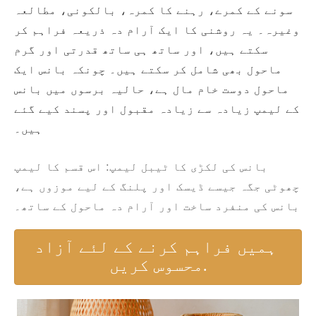
سونے کے کمرے، رہنے کا کمرہ، بالکونی، مطالعہ
وغیرہ۔ یہ روشنی کا ایک آرام دہ ذریعہ فراہم کر
سکتے ہیں، اور ساتھ ہی ساتھ قدرتی اور گرم
ماحول بھی شامل کر سکتے ہیں۔ چونکہ بانس ایک
ماحول دوست خام مال ہے، حالیہ برسوں میں بانس
کے لیمپ زیادہ سے زیادہ مقبول اور پسند کیے گئے
ہیں۔
بانس کی لکڑی کا ٹیبل لیمپ: اس قسم کا لیمپ
چھوٹی جگہ جیسے ڈیسک اور پلنگ کے لیے موزوں ہے،
بانس کی منفرد ساخت اور آرام دہ ماحول کے ساتھ۔
ہمیں فراہم کرنے کے لئے آزاد
محسوس کریں.