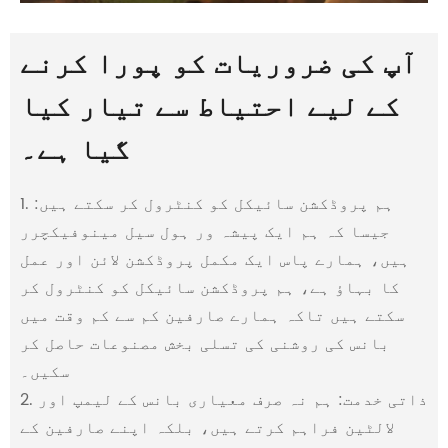
آپ کی ضروریات کو پورا کرنے
کے لیے احتیاط سے تیار کیا
گیا ہے۔
1. ہم پروڈکشن سائیکل کو کنٹرول کر سکتے ہیں:
جیسا کہ ہم ایک پیشہ ور ہول سیل مینوفیکچرر
ہیں، ہمارے پاس ایک مکمل پروڈکشن لائن اور عمل
کا بہاؤ ہے، ہم پروڈکشن سائیکل کو کنٹرول کر
سکتے ہیں تاکہ ہمارے صارفین کم سے کم وقت میں
بانس کی روشنی کی تسلی بخش مصنوعات حاصل کر
سکیں۔
2. ذاتی خدمت: ہم نہ صرف معیاری بانس کے لیمپ اور
لالٹین فراہم کرتے ہیں، بلکہ اپنے صارفین کے