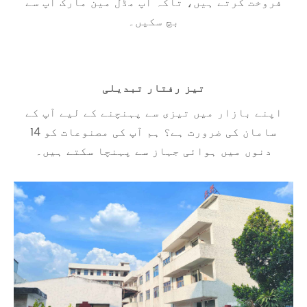
فروخت کرتے ہیں، تاکہ آپ مڈل مین مارک اپ سے
بچ سکیں۔
تیز رفتار تبدیلی
اپنے بازار میں تیزی سے پہنچنے کے لیے آپ کے
سامان کی ضرورت ہے؟ ہم آپ کی مصنوعات کو 14
دنوں میں ہوائی جہاز سے پہنچا سکتے ہیں۔