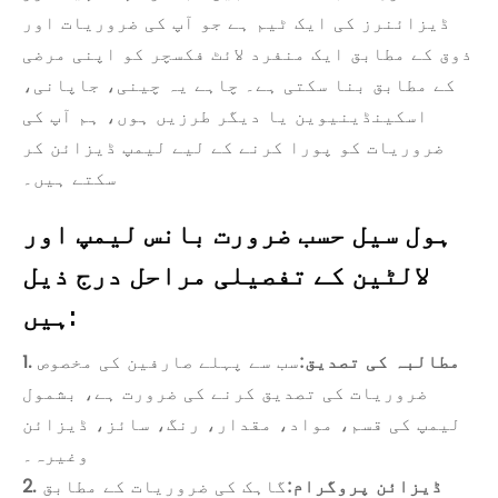
ڈیزائنرز کی ایک ٹیم ہے جو آپ کی ضروریات اور
ذوق کے مطابق ایک منفرد لائٹ فکسچر کو اپنی مرضی
کے مطابق بنا سکتی ہے۔ چاہے یہ چینی، جاپانی،
اسکینڈینیوین یا دیگر طرزیں ہوں، ہم آپ کی
ضروریات کو پورا کرنے کے لیے لیمپ ڈیزائن کر
سکتے ہیں۔
ہول سیل حسب ضرورت بانس لیمپ اور
لالٹین کے تفصیلی مراحل درج ذیل
ہیں:
1. مطالبہ کی تصدیق:
سب سے پہلے صارفین کی مخصوص
ضروریات کی تصدیق کرنے کی ضرورت ہے، بشمول
لیمپ کی قسم، مواد، مقدار، رنگ، سائز، ڈیزائن
وغیرہ۔
2. ڈیزائن پروگرام:
گاہک کی ضروریات کے مطابق