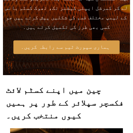
لے کر کمرشل ایپلی کیشنز تک، تھوک کسٹم بانس
کے لیمپ مختلف قسم کی شکلیں پیش کرتے ہیں جو
کسی بھی طرز کی تکمیل کرتے ہیں۔
ہماری سپورٹ ٹیم سے رابطہ کریں۔
چین میں اپنے کسٹم لائٹ
فکسچر سپلائر کے طور پر ہمیں
کیوں منتخب کریں۔