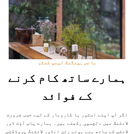
بانس ہینگنگ لیمپ کسٹم
ہمارے ساتھ کام کرنے
کے فوائد
اگر آپ اپنے اسٹور یا کاروبار کے لیے حسب ضرورت
لائٹنگ میں دلچسپی رکھتے ہیں۔ ہمارے پاس آؤٹ ڈور
لائٹس کے ساتھ بنے ہوئے رتن انڈور لائٹنگ پروڈکٹس