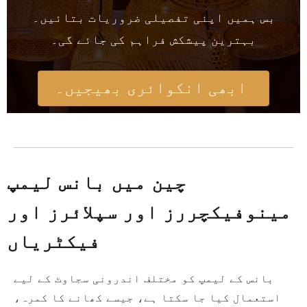
بس ہمیں اپنی تفصیلی ضروریات بتائیں۔
بہترین پیشکش فراہم کی جائے گی۔
ابھی انکوائری بھیجیں۔
چین میں بانس لیمپ
مینوفیکچررز اور سپلائرز اور
فیکٹریاں
بانس کے لیمپ کو مختلف اندرونی سجاوٹ کے لیے
استعمال کیا جا سکتا ہے، جیسے کھانے کا کمرہ،