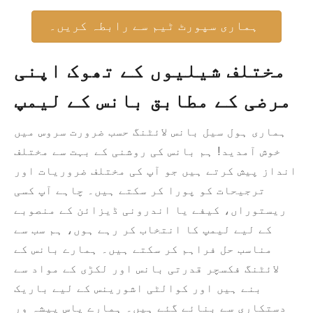
ہماری سپورٹ ٹیم سے رابطہ کریں۔
مختلف شیلیوں کے تھوک اپنی
مرضی کے مطابق بانس کے لیمپ
ہماری ہول سیل بانس لائٹنگ حسب ضرورت سروس میں
خوش آمدید! ہم بانس کی روشنی کے بہت سے مختلف
انداز پیش کرتے ہیں جو آپ کی مختلف ضروریات اور
ترجیحات کو پورا کر سکتے ہیں۔ چاہے آپ کسی
ریستوراں، کیفے یا اندرونی ڈیزائن کے منصوبے
کے لیے لیمپ کا انتخاب کر رہے ہوں، ہم سب سے
مناسب حل فراہم کر سکتے ہیں۔ ہمارے بانس کے
لائٹنگ فکسچر قدرتی بانس اور لکڑی کے مواد سے
بنے ہیں اور کوالٹی اشورینس کے لیے باریک
دستکاری سے بنائے گئے ہیں۔ ہمارے پاس پیشہ ور