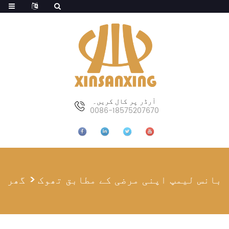
آرڈر پر کال کریں۔
0086-18575207670
بانس لیمپ اپنی مرضی کے مطابق تھوک
گھر