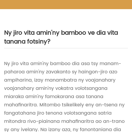
Ny jiro vita amin'ny bamboo ve dia vita
tanana fotsiny?
Ny jiro vita amin'ny bamboo dia asa tsy manam-
paharoa amin'ny zavakanto sy haingon-jiro azo
ampiharina, izay manambatra ny voajanahary
voajanahary amin'ny vokatra volotsangana
miaraka amin'ny famokarana asa tanana
mahafinaritra. Mitombo tsikelikely eny an-tsena ny
fangatahana jiro tenona volotsangana satria
mitondra rivo-piainana mahafinaritra ao an-trano
sy any ivelany. Na izany aza, ny fanontaniana dia