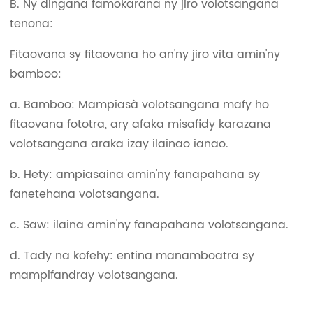
B. Ny dingana famokarana ny jiro volotsangana
tenona:
Fitaovana sy fitaovana ho an'ny jiro vita amin'ny
bamboo:
a. Bamboo: Mampiasà volotsangana mafy ho
fitaovana fototra, ary afaka misafidy karazana
volotsangana araka izay ilainao ianao.
b. Hety: ampiasaina amin'ny fanapahana sy
fanetehana volotsangana.
c. Saw: ilaina amin'ny fanapahana volotsangana.
d. Tady na kofehy: entina manamboatra sy
mampifandray volotsangana.