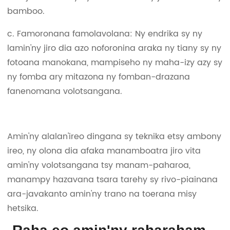
bamboo.
c. Famoronana famolavolana: Ny endrika sy ny
lamin'ny jiro dia azo noforonina araka ny tiany sy ny
fotoana manokana, mampiseho ny maha-izy azy sy
ny fomba ary mitazona ny fomban-drazana
fanenomana volotsangana.
Amin'ny alalan'ireo dingana sy teknika etsy ambony
ireo, ny olona dia afaka manamboatra jiro vita
amin'ny volotsangana tsy manam-paharoa,
manampy hazavana tsara tarehy sy rivo-piainana
ara-javakanto amin'ny trano na toerana misy
hetsika.