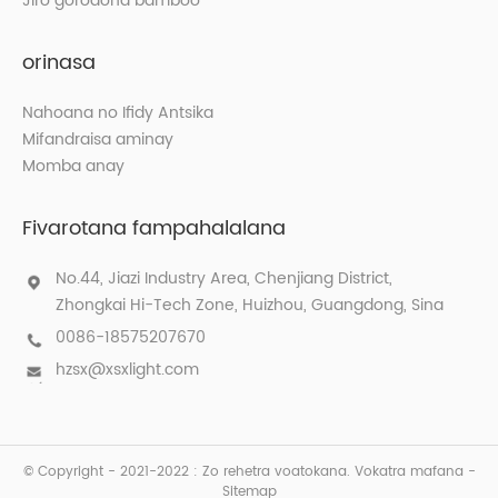
Jiro gorodona bamboo
orinasa
Nahoana no Ifidy Antsika
Mifandraisa aminay
Momba anay
Fivarotana fampahalalana
No.44, Jiazi Industry Area, Chenjiang District,
Zhongkai Hi-Tech Zone, Huizhou, Guangdong, Sina
0086-18575207670
hzsx@xsxlight.com
© Copyright - 2021-2022 : Zo rehetra voatokana.
Vokatra mafana
-
Sitemap