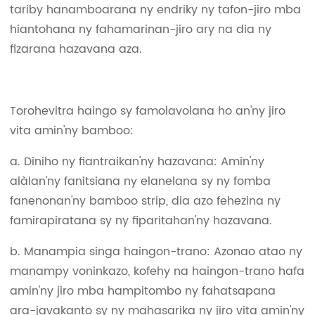
tariby hanamboarana ny endriky ny tafon-jiro mba
hiantohana ny fahamarinan-jiro ary na dia ny
fizarana hazavana aza.
Torohevitra haingo sy famolavolana ho an'ny jiro
vita amin'ny bamboo:
a. Diniho ny fiantraikan'ny hazavana: Amin'ny
alàlan'ny fanitsiana ny elanelana sy ny fomba
fanenonan'ny bamboo strip, dia azo fehezina ny
famirapiratana sy ny fiparitahan'ny hazavana.
b. Manampia singa haingon-trano: Azonao atao ny
manampy voninkazo, kofehy na haingon-trano hafa
amin'ny jiro mba hampitombo ny fahatsapana
ara-javakanto sy ny mahasarika ny jiro vita amin'ny