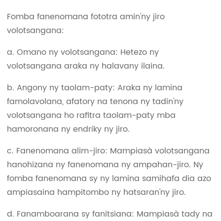
Fomba fanenomana fototra amin'ny jiro
volotsangana:
a. Omano ny volotsangana: Hetezo ny
volotsangana araka ny halavany ilaina.
b. Angony ny taolam-paty: Araka ny lamina
famolavolana, afatory na tenona ny tadin'ny
volotsangana ho rafitra taolam-paty mba
hamoronana ny endriky ny jiro.
c. Fanenomana alim-jiro: Mampiasà volotsangana
hanohizana ny fanenomana ny ampahan-jiro. Ny
fomba fanenomana sy ny lamina samihafa dia azo
ampiasaina hampitombo ny hatsaran'ny jiro.
d. Fanamboarana sy fanitsiana: Mampiasà tady na