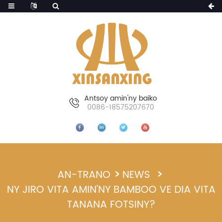
Antsoy amin'ny baiko
0086-18575207670
AN-TRANO
NEWS
NY JIRO VITA AMIN'NY BAMBOO VE DIA VITA
TANANA FOTSINY?