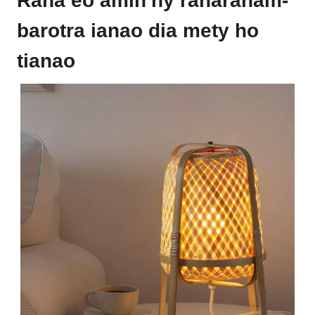
Raha eo amin'ny raharaham-
barotra ianao dia mety ho
tianao