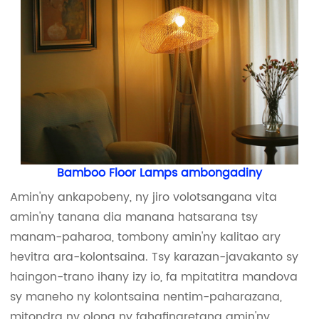
Bamboo Floor Lamps ambongadiny
Amin'ny ankapobeny, ny jiro volotsangana vita
amin'ny tanana dia manana hatsarana tsy
manam-paharoa, tombony amin'ny kalitao ary
hevitra ara-kolontsaina. Tsy karazan-javakanto sy
haingon-trano ihany izy io, fa mpitatitra mandova
sy maneho ny kolontsaina nentim-paharazana,
mitondra ny olona ny fahafinaretana amin'ny