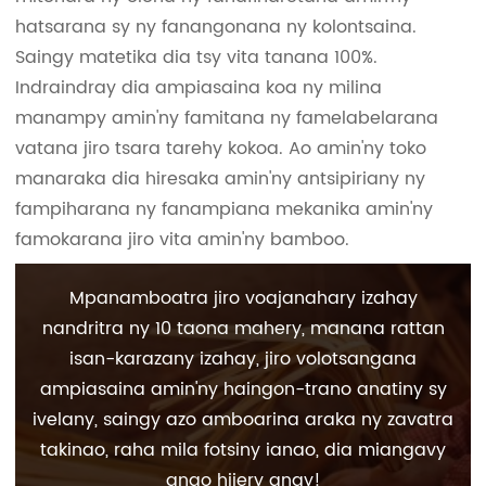
hatsarana sy ny fanangonana ny kolontsaina.
Saingy matetika dia tsy vita tanana 100%.
Indraindray dia ampiasaina koa ny milina
manampy amin'ny famitana ny famelabelarana
vatana jiro tsara tarehy kokoa. Ao amin'ny toko
manaraka dia hiresaka amin'ny antsipiriany ny
fampiharana ny fanampiana mekanika amin'ny
famokarana jiro vita amin'ny bamboo.
Mpanamboatra jiro voajanahary izahay
nandritra ny 10 taona mahery, manana rattan
isan-karazany izahay, jiro volotsangana
ampiasaina amin'ny haingon-trano anatiny sy
ivelany, saingy azo amboarina araka ny zavatra
takinao, raha mila fotsiny ianao, dia miangavy
anao hijery anay!