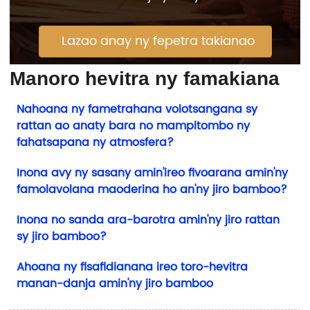
Lazao anay ny fepetra takianao
Manoro hevitra ny famakiana
Nahoana ny fametrahana volotsangana sy
rattan ao anaty bara no mampitombo ny
fahatsapana ny atmosfera?
Inona avy ny sasany amin'ireo fivoarana amin'ny
famolavolana maoderina ho an'ny jiro bamboo?
Inona no sanda ara-barotra amin'ny jiro rattan
sy jiro bamboo?
Ahoana ny fisafidianana ireo toro-hevitra
manan-danja amin'ny jiro bamboo