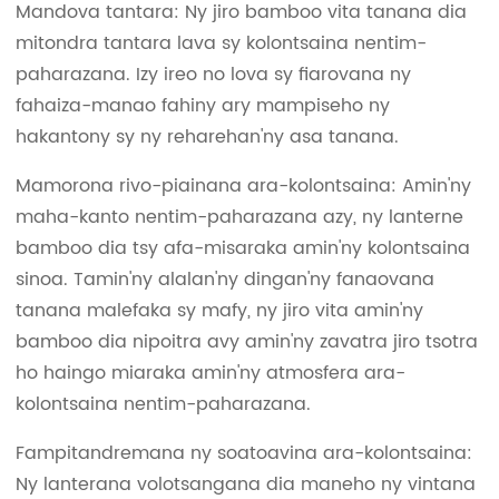
Mandova tantara: Ny jiro bamboo vita tanana dia
mitondra tantara lava sy kolontsaina nentim-
paharazana. Izy ireo no lova sy fiarovana ny
fahaiza-manao fahiny ary mampiseho ny
hakantony sy ny reharehan'ny asa tanana.
Mamorona rivo-piainana ara-kolontsaina: Amin'ny
maha-kanto nentim-paharazana azy, ny lanterne
bamboo dia tsy afa-misaraka amin'ny kolontsaina
sinoa. Tamin'ny alalan'ny dingan'ny fanaovana
tanana malefaka sy mafy, ny jiro vita amin'ny
bamboo dia nipoitra avy amin'ny zavatra jiro tsotra
ho haingo miaraka amin'ny atmosfera ara-
kolontsaina nentim-paharazana.
Fampitandremana ny soatoavina ara-kolontsaina:
Ny lanterana volotsangana dia maneho ny vintana