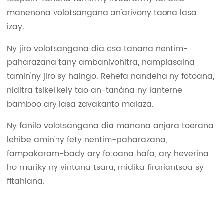
manenona volotsangana an'arivony taona lasa
izay.
Ny jiro volotsangana dia asa tanana nentim-
paharazana tany ambanivohitra, nampiasaina
tamin'ny jiro sy haingo. Rehefa nandeha ny fotoana,
niditra tsikelikely tao an-tanàna ny lanterne
bamboo ary lasa zavakanto malaza.
Ny fanilo volotsangana dia manana anjara toerana
lehibe amin'ny fety nentim-paharazana,
fampakaram-bady ary fotoana hafa, ary heverina
ho mariky ny vintana tsara, midika firariantsoa sy
fitahiana.