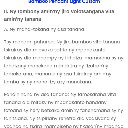
Bamboo Pendant Light Custom
II. Ny tombony amin'ny jiro volotsangana vita
amin'ny tanana
A. Ny maha-tokana ny asa tanana:
Tsy manam-paharoa: Ny jiro bamboo vita tanana
tsirairay dia miavaka satria ny mpanakanto
tsirairay dia manampy ny fahaiza-mamorona sy ny
fahaizany manokana mandritra ny fizotran'ny
famokarana, manome ny asa tsirairay amin'ny
fomba sy ny maha-izy azy manokana.
Fandinihana ny asa tanana: Ny famokarana vita
tanana dia mitaky ny mpanakanto handany
fotoana sy hery betsaka amin'ny fanenomana sy ny
fanitsiana. Ny tsipiriany rehetra dia voasivana sy
voahodina tsara, mampiseho ny fikasan'ny mpanao