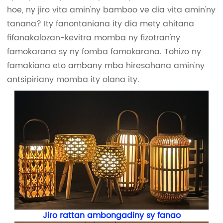
hoe, ny jiro vita amin'ny bamboo ve dia vita amin'ny
tanana? Ity fanontaniana ity dia mety ahitana
fifanakalozan-kevitra momba ny fizotran'ny
famokarana sy ny fomba famokarana. Tohizo ny
famakiana eto ambany mba hiresahana amin'ny
antsipiriany momba ity olana ity.
Jiro rattan ambongadiny sy fanao