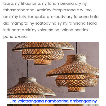
tsara, ny fihaonana, ny fanambinana ary ny
fahasambarana. Amin'ny fampiasana azy ireo
amin'ny fety, fampakaram-bady ary fotoana hafa,
dia mampita ny soatoavina sy ny faniriana tsara
indrindra amin'ny kolontsaina Shinoa nentim-
paharazana.
Jiro volotsangana namboarina ambongadiny