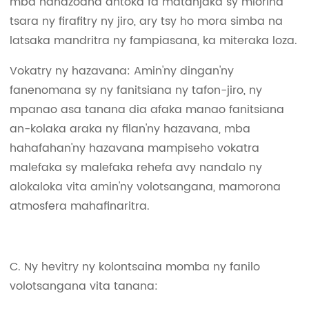
mba hahazoana antoka fa matanjaka sy miorina
tsara ny firafitry ny jiro, ary tsy ho mora simba na
latsaka mandritra ny fampiasana, ka miteraka loza.
Vokatry ny hazavana: Amin'ny dingan'ny
fanenomana sy ny fanitsiana ny tafon-jiro, ny
mpanao asa tanana dia afaka manao fanitsiana
an-kolaka araka ny filan'ny hazavana, mba
hahafahan'ny hazavana mampiseho vokatra
malefaka sy malefaka rehefa avy nandalo ny
alokaloka vita amin'ny volotsangana, mamorona
atmosfera mahafinaritra.
C. Ny hevitry ny kolontsaina momba ny fanilo
volotsangana vita tanana: