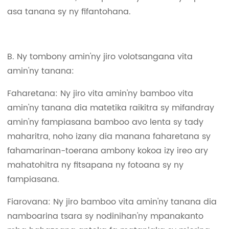
asa tanana sy ny fifantohana.
B. Ny tombony amin'ny jiro volotsangana vita
amin'ny tanana:
Faharetana: Ny jiro vita amin'ny bamboo vita
amin'ny tanana dia matetika raikitra sy mifandray
amin'ny fampiasana bamboo avo lenta sy tady
maharitra, noho izany dia manana faharetana sy
fahamarinan-toerana ambony kokoa izy ireo ary
mahatohitra ny fitsapana ny fotoana sy ny
fampiasana.
Fiarovana: Ny jiro bamboo vita amin'ny tanana dia
namboarina tsara sy nodinihan'ny mpanakanto