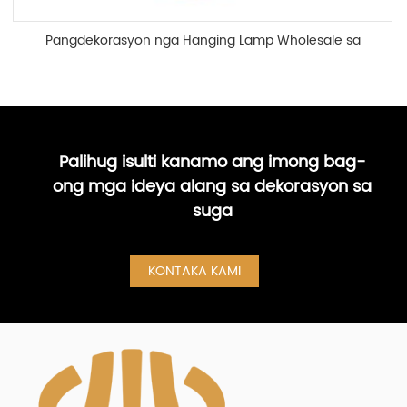
Pangdekorasyon nga Hanging Lamp Wholesale sa
China | XI...
Palihug isulti kanamo ang imong bag-
ong mga ideya alang sa dekorasyon sa
suga
KONTAKA KAMI