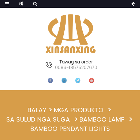
Tawag sa order
0086-18575207670
BALAY
MGA PRODUKTO
SA SULUD NGA SUGA
BAMBOO LAMP
BAMBOO PENDANT LIGHTS