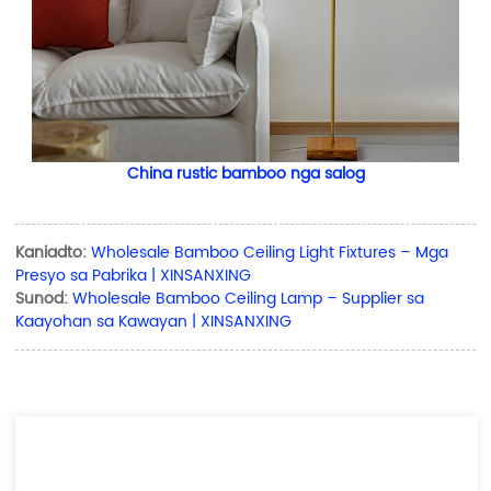
China rustic bamboo nga salog
Kaniadto:
Wholesale Bamboo Ceiling Light Fixtures – Mga
Presyo sa Pabrika | XINSANXING
Sunod:
Wholesale Bamboo Ceiling Lamp – Supplier sa
Kaayohan sa Kawayan | XINSANXING