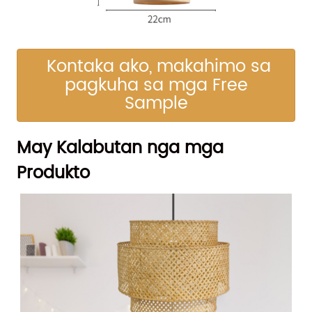
Kontaka ako, makahimo sa
pagkuha sa mga Free
Sample
May Kalabutan nga mga
Produkto