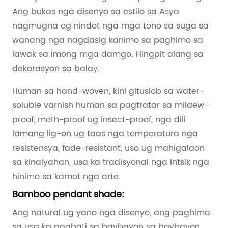
Ang bukas nga disenyo sa estilo sa Asya
nagmugna og nindot nga mga tono sa suga sa
wanang nga nagdasig kanimo sa paghimo sa
lawak sa imong mga damgo. Hingpit alang sa
dekorasyon sa balay.
Human sa hand-woven, kini gituslob sa water-
soluble varnish human sa pagtratar sa mildew-
proof, moth-proof ug insect-proof, nga dili
lamang lig-on ug taas nga temperatura nga
resistensya, fade-resistant, uso ug mahigalaon
sa kinaiyahan, usa ka tradisyonal nga Intsik nga
hinimo sa kamot nga arte.
Bamboo pendant shade:
Ang natural ug yano nga disenyo, ang paghimo
sa usa ka pagbati sa baybayon sa baybayon