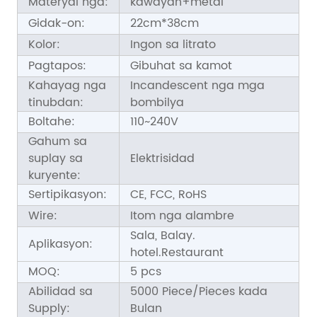
Materyal nga:
kawayan+metal
Gidak-on:
22cm*38cm
Kolor:
Ingon sa litrato
Pagtapos:
Gibuhat sa kamot
Kahayag nga
Incandescent nga mga
tinubdan:
bombilya
Boltahe:
110~240V
Gahum sa
suplay sa
Elektrisidad
kuryente:
Sertipikasyon:
CE, FCC, RoHS
Wire:
Itom nga alambre
Sala, Balay.
Aplikasyon:
hotel.Restaurant
MOQ:
5 pcs
Abilidad sa
5000 Piece/Pieces kada
Supply:
Bulan