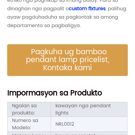
etniko nga paghikap sa imong balay. Para sa
dinaghan nga pagpalit o
custom fixtures
, palihug
ayaw pagduhaduha sa pagkontak sa among
departamento sa pagbaligya.
Pagkuha ug bamboo
pendant lamp pricelist,
Kontaka kami
Impormasyon sa Produkto
Ngalan sa
kawayan nga pendant
produkto:
lights
Numero sa
NRL0012
Modelo: