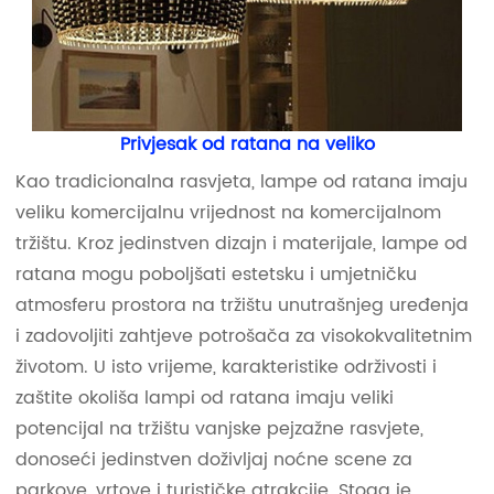
Privjesak od ratana na veliko
Kao tradicionalna rasvjeta, lampe od ratana imaju
veliku komercijalnu vrijednost na komercijalnom
tržištu. Kroz jedinstven dizajn i materijale, lampe od
ratana mogu poboljšati estetsku i umjetničku
atmosferu prostora na tržištu unutrašnjeg uređenja
i zadovoljiti zahtjeve potrošača za visokokvalitetnim
životom. U isto vrijeme, karakteristike održivosti i
zaštite okoliša lampi od ratana imaju veliki
potencijal na tržištu vanjske pejzažne rasvjete,
donoseći jedinstven doživljaj noćne scene za
parkove, vrtove i turističke atrakcije. Stoga je