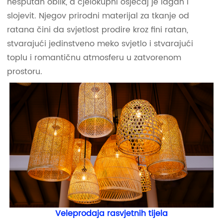
nesputan oblik, a cjelokupni osjećaj je lagan i
slojevit. Njegov prirodni materijal za tkanje od
ratana čini da svjetlost prodire kroz fini ratan,
stvarajući jedinstveno meko svjetlo i stvarajući
toplu i romantičnu atmosferu u zatvorenom
prostoru.
Veleprodaja rasvjetnih tijela