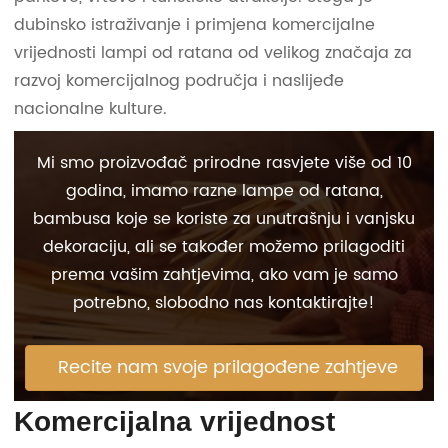
dubinsko istraživanje i primjena komercijalne
vrijednosti lampi od ratana od velikog značaja za
razvoj komercijalnog područja i naslijeđe
nacionalne kulture.
Mi smo proizvođač prirodne rasvjete više od 10
godina, imamo razne lampe od ratana,
bambusa koje se koriste za unutrašnju i vanjsku
dekoraciju, ali se također možemo prilagoditi
prema vašim zahtjevima, ako vam je samo
potrebno, slobodno nas kontaktirajte!
Recite nam svoje prilagođene zahtjeve
Komercijalna vrijednost