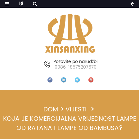
Pozovite po narudžbi
0086-18575207670
DOM
VIJESTI
KOJA JE KOMERCIJALNA VRIJEDNOST LAMPE
OD RATANA I LAMPE OD BAMBUSA?