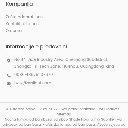
Kompanija
Zašto odabrati nas
Kontaktirajte nas
O nama
Informacije o prodavnici
No.44, Jiazi Industry Area, Chenjiang Subdistrict,
Zhongkai Hi-Tech Zone, Huizhou, Guangdong, Kina
0086-18575207670
hzsx@xsxlight.com
© Autorsko pravo - 2021-2022 : Sva prava pridržana.
Hot Products
-
Sitemap
Noćna lampa od bambusa
,
Bamboo Shade Floor Lamp Supplier
,
Mali
privjesak od bambusa
,
Plafonska lampa od bambusa
,
Viseća svjetla od