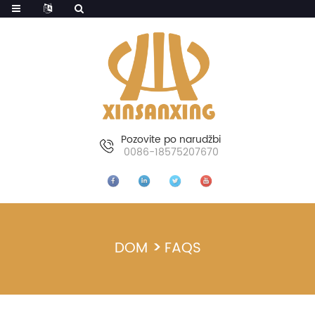
Pozovite po narudžbi
0086-18575207670
DOM
FAQS