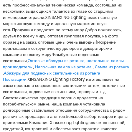
есть профессиональная техническая команда, состоящая из
нескольких выдающихся талантов во главе со старшими
инженерами отрасли.XINSANXING Lighting имеет сильную
маркетинговую команду и идеальную маркетинговую
сеть.Продукция продается по всему миру.Добро пожаловать,
друзья по всему миру, оптовая групповая покупка, на фото
образец на заказ, оптовые цены очень выгодны!Искренне
приглашаем к сотрудничеству дилеров и декораторские
компании по всему миру!Бамбуковые подвесные
светильники,
Оптовые абажуры из ротанга, настольные лампы,
производитель
,
Напольная лампа из ротанга
,
Лампа из ротанга
,
Абажуры для подвесных светильников из ротанга
Поставщики
.XINSANXING Lighting Factory изготавливает на
заказ простые и современные светильники оптом, потолочные
светильники, подвесные светильники, торшеры и т. д.
Светотехническая продукция хорошо продается на
потребительском рынке, наша компания установила
долгосрочные стабильные отношения сотрудничества с рядом
розничных продавцов и агентов.Большой выбор товаров и цены
приемлемые.Компания Xinsanxing Lighting является сильной,
кредитной, контрактной и обеспечивает гарантию качества