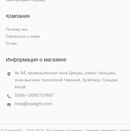
Компания
Почему мы
Связаться с нами
О нас
Информация о магазине
№ 44, промышленная зона Цзяцзы, район Чэньцзян,
зона высоких технологий Чжункай, Хуэйчжоу, Гуандун,
Китай
0086-13680737867
hzsx@xsxlight.com
© Copyright - 2021-2022: Все права защищены.
Горячие продукты
-
Карта