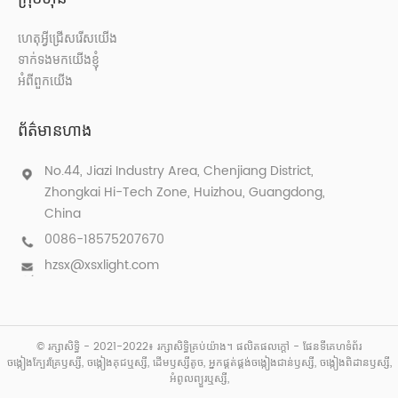
ហេតុអ្វីជ្រើសរើសយើង
ទាក់ទងមកយើងខ្ញុំ
អំពីពួកយើង
ព័ត៌មានហាង
No.44, Jiazi Industry Area, Chenjiang District,
Zhongkai Hi-Tech Zone, Huizhou, Guangdong,
China
0086-18575207670
hzsx@xsxlight.com
© រក្សាសិទ្ធិ - 2021-2022៖ រក្សាសិទ្ធិគ្រប់យ៉ាង។
ផលិតផលក្តៅ
-
ផែនទីគេហទំព័រ
ចង្កៀងក្បែរគ្រែឫស្សី
,
ចង្កៀងគុជឬស្សី
,
ដើមឫស្សីតូច
,
អ្នកផ្គត់ផ្គង់ចង្កៀងជាន់ឫស្សី
,
ចង្កៀងពិដានឫស្សី
,
អំពូលព្យួរឬស្សី
,