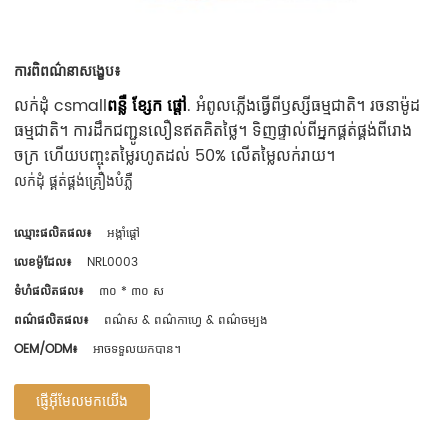
ការពិពណ៌នាសង្ខេប៖
លក់ដុំ csmall
ពន្លឺ ខ្សែក ផ្តៅ
. អំពូលភ្លើងធ្វើពីឫស្សីធម្មជាតិ។ រចនាម៉ូដ
ធម្មជាតិ។ ការដឹកជញ្ជូនលឿនឥតគិតថ្លៃ។ ទិញផ្ទាល់ពីអ្នកផ្គត់ផ្គង់ពីរោង
ចក្រ ហើយបញ្ចុះតម្លៃរហូតដល់ 50% លើតម្លៃលក់រាយ។
លក់ដុំ ផ្គត់ផ្គង់គ្រឿងបំភ្លឺ
ឈ្មោះផលិតផល៖
អង្កាំផ្តៅ
លេខ​ម៉ូដែល៖
NRL0003
ទំហំផលិតផល៖
៣០ * ៣០ ស
ពណ៌ផលិតផល៖
ពណ៌ស & ពណ៌កាហ្វេ & ពណ៌ចម្បង
OEM/ODM៖
អាចទទួលយកបាន។
ផ្ញើអ៊ីមែលមកយើង