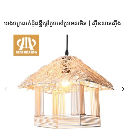
រោង​ចក្រ​លក់​ដុំ​ពន្លឺ​ផ្តៅ​តូច​នៅ​ប្រទេស​ចិន | ស៊ីនសានស៊ីង