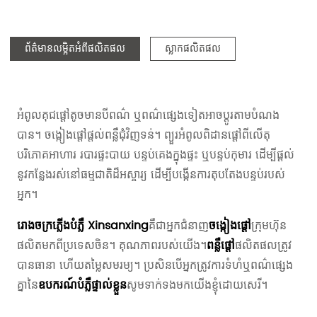
ព័ត៌មានលម្អិតអំពីផលិតផល
ស្លាកផលិតផល
អំពូលគុជផ្តៅតូចមានបីពណ៌ ឬពណ៌ផ្សេងទៀតអាចប្ដូរតាមបំណង
បាន។ ចង្កៀងផ្តៅផ្តល់ពន្លឺជុំវិញទន់។ ព្យួរអំពូលពិដានផ្តៅពីលើតុ
បរិភោគអាហារ របារផ្ទះបាយ បន្ទប់គេងក្នុងផ្ទះ ឬបន្ទប់កុមារ ដើម្បីផ្តល់
នូវកន្លែងរស់នៅធម្មជាតិដ៏អស្ចារ្យ ដើម្បីបង្កើនការតុបតែងបន្ទប់របស់
អ្នក។
រោងចក្រភ្លើងបំភ្លឺ Xinsanxing
គឺជាអ្នកជំនាញ
ចង្កៀងផ្តៅ
ក្រុមហ៊ុន
ផលិតមកពីប្រទេសចិន។ គុណភាពរបស់យើង។
ពន្លឺផ្តៅ
ផលិតផលត្រូវ
បានធានា ហើយតម្លៃសមរម្យ។ ប្រសិនបើអ្នកត្រូវការទំហំឬពណ៌ផ្សេង
គ្នានៃ
ឧបករណ៍បំភ្លឺផ្ទាល់ខ្លួន
សូមទាក់ទងមកយើងខ្ញុំដោយសេរី។