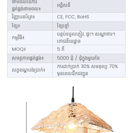
ថាមពលនៃការ
អគ្គិសនី
ផ្គត់ផ្គង់ថាមពល៖
វិញ្ញាបនប័ត្រ៖
CE, FCC, RoHS
ខ្សែ៖
ខ្សែខ្មៅ
បន្ទប់ទទួលភ្ញៀវ, ផ្ទះ។ សណ្ឋាគារ។
កម្មវិធី៖
ភោជនីយដ្ឋាន
MOQ៖
5 ភី
សមត្ថភាពផ្គត់ផ្គង់៖
5000 ដុំ / ដុំក្នុងមួយខែ
ការដាក់ប្រាក់ 30% សមតុល្យ 70%
លក្ខខណ្ឌបង់ប្រាក់៖
មុនពេលដឹកជញ្ជូន