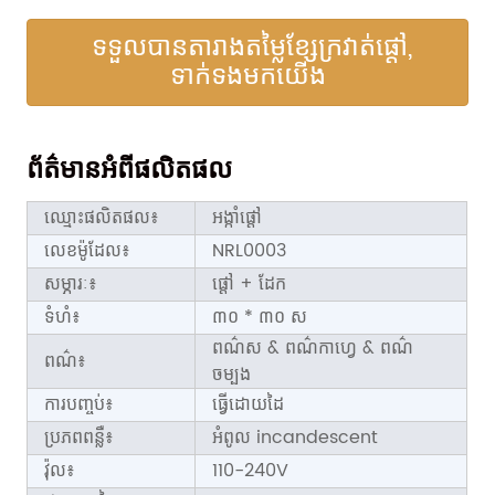
ទទួល​បាន​តារាង​តម្លៃ​ខ្សែ​ក្រវាត់​ផ្តៅ​,
ទាក់ទង​មក​យើង​
ព័ត៌មានអំពីផលិតផល
ឈ្មោះផលិតផល៖
អង្កាំផ្តៅ
លេខ​ម៉ូដែល៖
NRL0003
សម្ភារៈ៖
ផ្តៅ + ដែក
ទំហំ៖
៣០ * ៣០ ស
ពណ៌ស & ពណ៌កាហ្វេ & ពណ៌
ពណ៌៖
ចម្បង
ការបញ្ចប់៖
ធ្វើដោយដៃ
ប្រភពពន្លឺ៖
អំពូល incandescent
វ៉ុល៖
110-240V