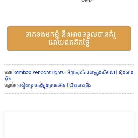
ទាក់ទងមកខ្ញុំ នឹងអាចទទួលបានគំរូ
ដោយឥតគិតថ្លៃ
មុន៖
Bamboo Pendant Lights- អំពូលតុបតែងលម្អក្នុងបរិមាណ | ស៊ីនសាន
ស៊ីង
បន្ទាប់៖
ចង្កៀងព្យួរលក់ដុំក្នុងប្រទេសចិន | ស៊ីនសានស៊ីង