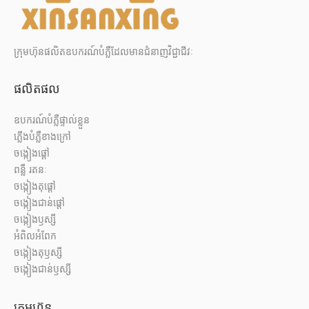
ក្រុមហ៊ុនផលិតឧបករណ៍បំភ្លឺដែលមានជំនាញវិជ្ជាជីវៈ
ផលិតផល
ឧបករណ៍បំភ្លឺផ្ទាល់ខ្លួន
ភ្លើងបំភ្លឺខាងក្រៅ
ចង្កៀងផ្តៅ
ពន្លឺ រតនៈ
ចង្កៀងតុផ្តៅ
ចង្កៀងជាន់ផ្តៅ
ចង្កៀងឫស្សី
អំពិលអំពែក
ចង្កៀងតុឫស្សី
ចង្កៀងជាន់ឫស្សី
ក្រុមហ៊ុន