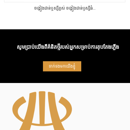
ចង្កៀងជាន់ឬស្សីខ្ពស់ ចង្កៀងជាន់ឫស្សីធំ...
សូមប្រាប់យើងពីគំនិតថ្មីរបស់អ្នកសម្រាប់ការតុបតែងភ្លើង
ទាក់ទងមកយើងខ្ញុំ