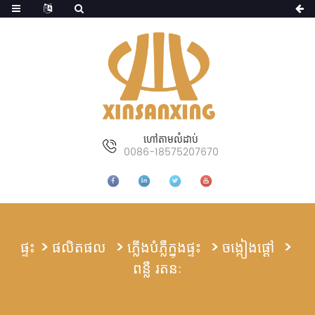
ហៅតាមលំដាប់
0086-18575207670
ផ្ទះ
ផលិតផល
ភ្លើងបំភ្លឺក្នុងផ្ទះ
ចង្កៀងផ្តៅ
ពន្លឺ រតនៈ