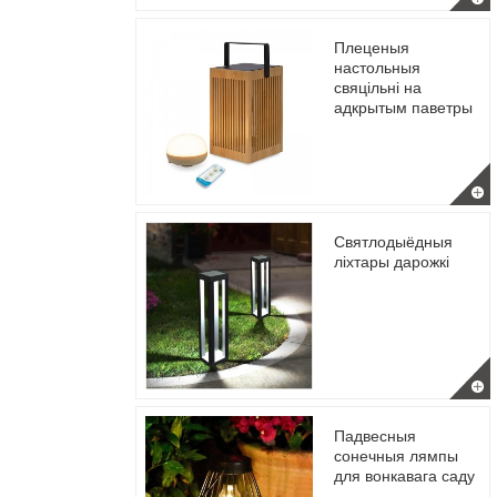
Плеценыя
настольныя
свяцільні на
адкрытым паветры
Святлодыёдныя
ліхтары дарожкі
Падвесныя
сонечныя лямпы
для вонкавага саду