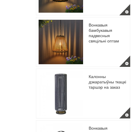
Вонкавыя
бамбукавыя
падвесныя
свяцільні оптам
Калонны
дэкаратыўны ткацкі
таршэр на заказ
Вонкавыя