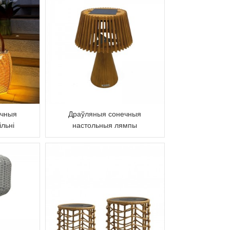
ечныя
Драўляныя сонечныя
ільні
настольныя лямпы
га