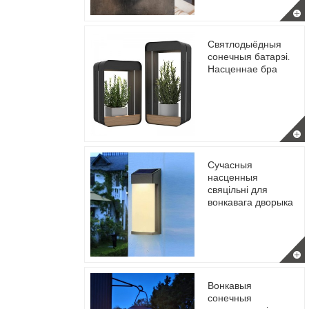
Святлодыёдныя
сонечныя батарэі.
Насценнае бра
Сучасныя
насценныя
свяцільні для
вонкавага дворыка
Вонкавыя
сонечныя