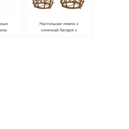
чныя
Настольная лямпа з
ямпы
сонечнай батарэі з
ротанга