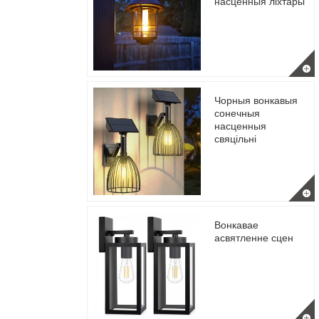
насценныя ліхтары
Чорныя вонкавыя
сонечныя
насценныя
свяцільні
Вонкавае
асвятленне сцен