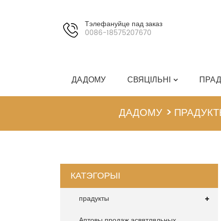
Тэлефануйце пад заказ
0086-18575207670
ДАДОМУ
СВЯЦІЛЬНІ
ПРАД
ДАДОМУ
ПРАДУКТ
КАТЭГОРЫІ
прадукты
Аптовы продаж асвятляльных