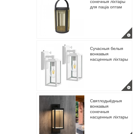
сонечныя ліхтары
для паціа оптам
Сучасныя белыя
вонкавыя
насценныя ліхтары
Святлодыёдныя
вонкавыя
сонечныя
насценныя ліхтары