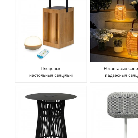
Плеценыя
Ротангавыя сон
настольныя свяцільні
падвесныя свяц
на адкрытым паветры
для ўнутрана
дворыка