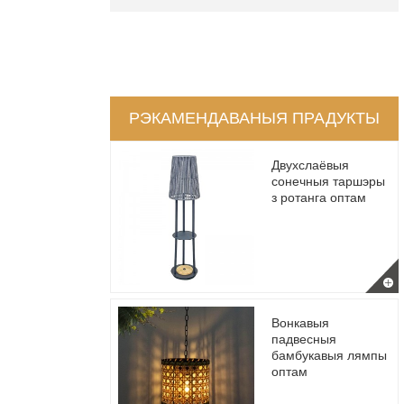
РЭКАМЕНДАВАНЫЯ ПРАДУКТЫ
Двухслаёвыя
сонечныя таршэры
з ротанга оптам
Вонкавыя
падвесныя
бамбукавыя лямпы
оптам